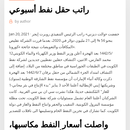
راتب حقل نفط أسبوعي
by
author
Jan 20, 2021 · خفضت «والت ديزني» راتب الرئيس التنفيذي روبرت إيجر
بنحو 56 % إلى 21 مليون دولار في 2020، بعدما قررت الشركة تقليص
المكافآت والتعويضات نتيجة جائحة «كورونا».
12‏‏/5‏‏/1442 بعد الهجرة أعلن وزير النفط وزير الكهرباء والماء الكويتي
محمد الفارس، الاثنين، اكتشاف حقلين نفطيين جديدين لشركة نفط
الكويت في الطبقات الجوراسية في مناطق مختلفة من البلاد، إضافة إلى
اكتشاف امتداد الجزء الشمالي من حقل برقان 7‏‏/6‏‏/1442 بعد الهجرة
ذكرت وكالة أنباء الإمارات أن مؤسسة نفط الشارقة الوطنية (سنوك)
وشريكتها إيني الإيطالية أعلنتا الأحد 3 يناير "بدء الإنتاج في بئر محاني-1
للغاز" المُكتشف حديثا، هكذا نشرت سي ان بي سي العربية.. كانت
الشركتان أعلنتا العام تشمل مسئوليات شركة نفط الكويت، تحت مظلة
مؤسسة البترول الكويتية، التنقيب والحفر وانتاج النفط والغاز في دولة
الكويت. كما تشارك في تخزين النفط الخام وتسليمها الى ناقلات للتصدير
واصلت أسعار النفط مكاسبها،