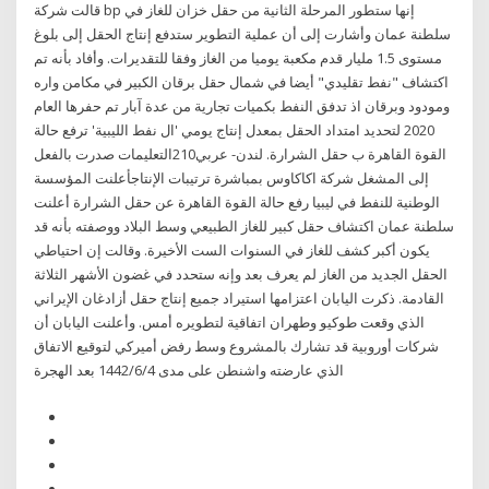
قالت شركة bp إنها ستطور المرحلة الثانية من حقل خزان للغاز في
سلطنة عمان وأشارت إلى أن عملية التطوير ستدفع إنتاج الحقل إلى بلوغ
مستوى 1.5 مليار قدم مكعبة يوميا من الغاز وفقا للتقديرات. وأفاد بأنه تم
اكتشاف "نفط تقليدي" أيضا في شمال حقل برقان الكبير في مكامن واره
ومودود وبرقان اذ تدفق النفط بكميات تجارية من عدة آبار تم حفرها العام
2020 لتحديد امتداد الحقل بمعدل إنتاج يومي 'ال نفط الليبية' ترفع حالة
القوة القاهرة ب حقل الشرارة. لندن- عربي210التعليمات صدرت بالفعل
إلى المشغل شركة اكاكاوس بمباشرة ترتيبات الإنتاجأعلنت المؤسسة
الوطنية للنفط في ليبيا رفع حالة القوة القاهرة عن حقل الشرارة أعلنت
سلطنة عمان اكتشاف حقل كبير للغاز الطبيعي وسط البلاد ووصفته بأنه قد
يكون أكبر كشف للغاز في السنوات الست الأخيرة. وقالت إن احتياطي
الحقل الجديد من الغاز لم يعرف بعد وإنه ستحدد في غضون الأشهر الثلاثة
القادمة. ذكرت اليابان اعتزامها استيراد جميع إنتاج حقل أزادغان الإيراني
الذي وقعت طوكيو وطهران اتفاقية لتطويره أمس. وأعلنت اليابان أن
شركات أوروبية قد تشارك بالمشروع وسط رفض أميركي لتوقيع الاتفاق
الذي عارضته واشنطن على مدى 4‏‏/6‏‏/1442 بعد الهجرة