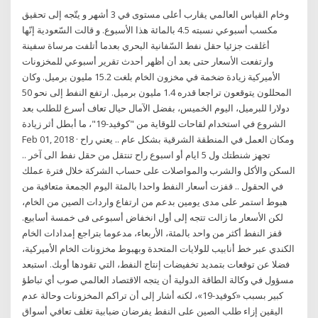
وخام القياس العالمي يقارب أعلى مستوى في 3 أشهر و يتّجه إلى تحقيق
مكسب أسبوعي نسبته 4.5 بالمائة هذا الأسبوع. و قالت السّعودية إنّها
أغلقت جزئيا حقل نفط السّفانية البحري بعدما أتلفت مرساة سفينة
وارتفعت الأسعار حتى بعد أن أظهر أحدث تقرير أسبوعي للمخزونات
الأميركية زيادة ضخمة في مخزون الخام بلغت 15.2 مليون برميل. وكان
المحللون يتوقعون تراجعا قدره 1.4 مليون برميل. ارتفع النفط إلى نحو 50
دولارا للبرميل، اليوم الخميس، بفضل الآمال حيال تعاف أسرع للطلب بعد
الشروع في استخدام لقاحات للوقاية من "كوفيد-19"، ما أبطل أثر زيادة
Feb 01, 2018 · ومكان العمل في المنطقة الشرقية بشكل عام .. يعني راح
تجهز شنطتك ول 5 ايام أو اسبوع راح تنتقل من حقل نفط الى آخر ..
السكن والأكل والشرب والمواصلات على حساب الشركة خلال فترة عملك
في الحقول .. قفزت أسعار النفط واحدا بالمئة اليوم الجمعة متعافية من
هبوط استمر على مدى يومين بدعم من ارتفاع واردات الصين من الخام،
لكن الأسعار ما زالت تتجه إلى أول انخفاض أسبوعى فى خمسة أسابيع.
قفز النفط أكثر من واحد بالمئة، الأربعاء، مدعوما بتراجع إمدادات الخام
الكندي عبر خط أنابيب للولايات المتحدة وبهبوط مخزونات الخام الأميركية،
فضلا عن توقعات بتمديد تخفيضات إنتاج النفط، التي تقودها أوبك. استبعد
مسؤول في وكالة الطاقة الدولية أن يتجه الاقتصاد العالمي صوب أي تباطؤ
كبير بسبب «كوفيد-19»، لكنه أشار إلى أن تراكم المخزونات وحالة عدم
اليقين إزاء طلب الصين على النفط يفرضان ضبابية تغلف تعافي أسواق