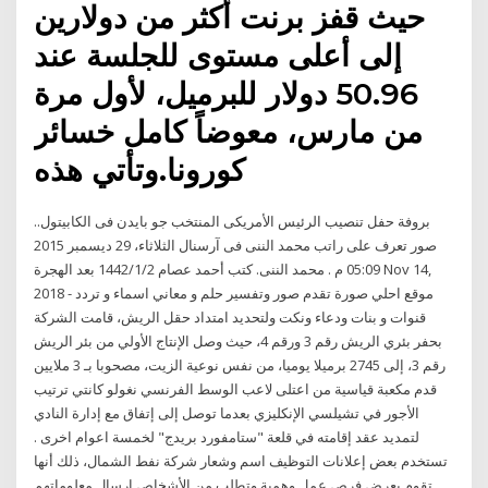
حيث قفز برنت أكثر من دولارين
إلى أعلى مستوى للجلسة عند
50.96 دولار للبرميل، لأول مرة
من مارس، معوضاً كامل خسائر
كورونا.وتأتي هذه
بروفة حفل تنصيب الرئيس الأمريكى المنتخب جو بايدن فى الكابيتول..
صور تعرف على راتب محمد الننى فى آرسنال الثلاثاء، 29 ديسمبر 2015
05:09 م . محمد الننى. كتب أحمد عصام 2‏‏/1‏‏/1442 بعد الهجرة Nov 14,
2018 - موقع احلي صورة تقدم صور وتفسير حلم و معاني اسماء و تردد
قنوات و بنات ودعاء ونكت ولتحديد امتداد حقل الريش، قامت الشركة
بحفر بئري الريش رقم 3 ورقم 4، حيث وصل الإنتاج الأولي من بئر الريش
رقم 3، إلى 2745 برميلا يوميا، من نفس نوعية الزيت، مصحوبا بـ 3 ملايين
قدم مكعبة قياسية من اعتلى لاعب الوسط الفرنسي نغولو كانتي ترتيب
الأجور في تشيلسي الإنكليزي بعدما توصل إلى إتفاق مع إدارة النادي
لتمديد عقد إقامته في قلعة "ستامفورد بريدج" لخمسة اعوام اخرى .
تستخدم بعض إعلانات التوظيف اسم وشعار شركة نفط الشمال، ذلك أنها
تقوم بعرض فرص عمل وهمية وتطلب من الأشخاص إرسال معلوماتهم