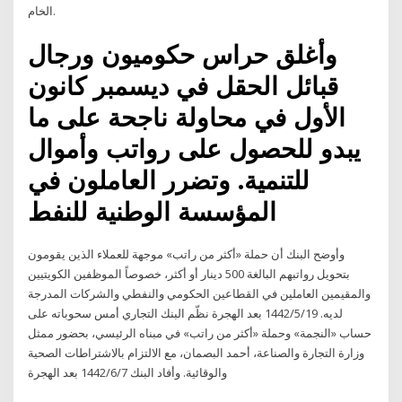
الخام.
وأغلق حراس حكوميون ورجال
قبائل الحقل في ديسمبر كانون
الأول في محاولة ناجحة على ما
يبدو للحصول على رواتب وأموال
للتنمية. وتضرر العاملون في
المؤسسة الوطنية للنفط
وأوضح البنك أن حملة «أكثر من راتب» موجهة للعملاء الذين يقومون
بتحويل رواتبهم البالغة 500 دينار أو أكثر، خصوصاً الموظفين الكويتيين
والمقيمين العاملين في القطاعين الحكومي والنفطي والشركات المدرجة
لديه. 19‏‏/5‏‏/1442 بعد الهجرة نظّم البنك التجاري أمس سحوباته على
حساب «النجمة» وحملة «أكثر من راتب» في مبناه الرئيسي، بحضور ممثل
وزارة التجارة والصناعة، أحمد البصمان، مع الالتزام بالاشتراطات الصحية
والوقائية. وأفاد البنك 7‏‏/6‏‏/1442 بعد الهجرة