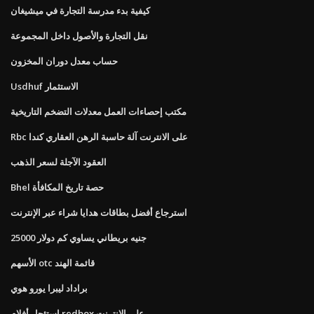
كيفية بدء مدرسة التجارة في ميشيغان
نقل التجارة والأصول داخل المجموعة
حساب معدل دوران المخزون
Usdhuf الاستثمار
مكتب إحصاءات العمل معدلات التضخم التاريخية
Rbc على الانترنت آلة حاسبة الرهن العقاري كندا
العقود الآجلة لسعر الذهب
Bhel حصة تاريخ المكافأة
استرجاع أفضل بطاقات هدايا شراء عبر الإنترنت
25000 جنيه بريطاني يساوي كم دولار
الأسهم otc قائمة الهند
براداد ليبرا يورو هوي
استئجار أفلام redbox على الانترنت