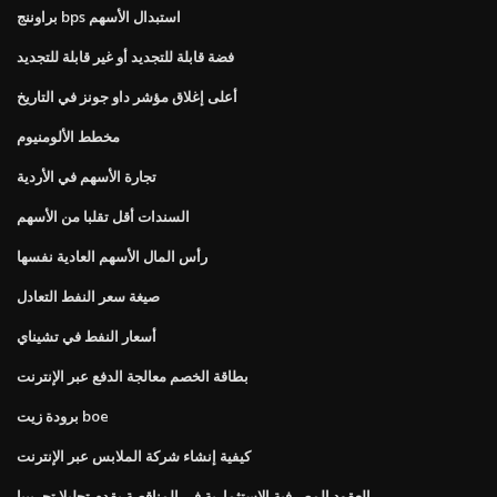
براوننج bps استبدال الأسهم
فضة قابلة للتجديد أو غير قابلة للتجديد
أعلى إغلاق مؤشر داو جونز في التاريخ
مخطط الألومنيوم
تجارة الأسهم في الأردية
السندات أقل تقلبا من الأسهم
رأس المال الأسهم العادية نفسها
صيغة سعر النفط التعادل
أسعار النفط في تشيناي
بطاقة الخصم معالجة الدفع عبر الإنترنت
برودة زيت boe
كيفية إنشاء شركة الملابس عبر الإنترنت
العقود المصرفية الاستثمارية في المناقصة يقدم تحليلا تجريبيا