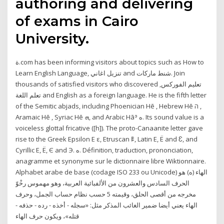
authoring and delivering
of exams in Cairo
University.
ة.com has been informing visitors about topics such as How to
Learn English Language, تنزيل اغاني and شنط ماركات. Join
thousands of satisfied visitors who discovered تعليم الفوركس,
تعلم اللغة and English as a foreign language. He is the fifth letter
of the Semitic abjads, including Phoenician Hē , Hebrew Hē ה ‎,
Aramaic Hē , Syriac Hē ܗ, and Arabic Hāʾ ه. Its sound value is a
voiceless glottal fricative ([h]). The proto-Canaanite letter gave
rise to the Greek Epsilon Ε ε, Etruscan 𐌄, Latin E, Ë and Ɛ, and
Cyrillic Е, Ё, Є and Э. ه. Définition, traduction, prononciation,
anagramme et synonyme sur le dictionnaire libre Wiktionnaire.
Alphabet arabe de base (codage ISO 233 ou Unicode) الهاء (ه) هو
الحرف السادس والعشرون من الألفبائية العربية، وهو مهموس رخْوّ
مخرجه من أقصى الحلق، وقيمته 5 حسب نظام حساب الجمل، وحرف
الهاء يعني أيضا ضمير الغائب المذكر مثل: «سجله - أخذه - رده - حذفه -
قتله»، ويكون حرف الهاء