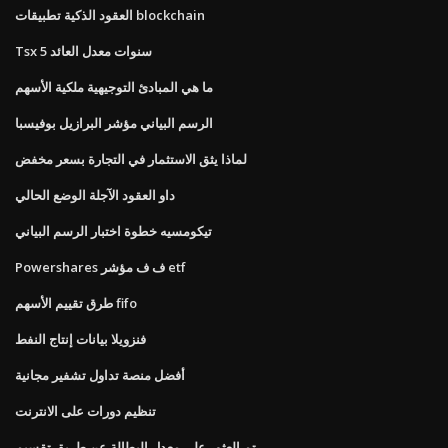
العقود الذكية تطبيقات blockchain
Tsx 5 سنوات معدل العائد
ما هي المبادئ التوجيهية ملكية الأسهم
الرسم البياني مؤشر البرازيل بوفيسبا
لماذا يثق الاستثمار في التجارة بسعر مخفض
داو العقود الآجلة الوضع الحالي
تيكومسيه خطوة اختبار الرسم البياني
Powershares ف ف مؤشر etf
طرق تقييم الأسهم fifo
فنزويلا بيانات إنتاج النفط
أفضل منصة تداول تشفير مجانية
تنظيم دورات على الانترنت
تم العثور على معدل البطالة عن طريق تقسيم