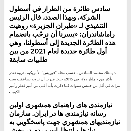
سادس طائرة من الطراز في أسطول
الشركة. وبهذا الصدد، قال الرئيس
التنفيذي لـ «طيران الجزيرة» روهيت
راماشاندران: «يسرنا أن نرحّب بانضمام
هذه الطائرة الجديدة إلى أسطولنا، وهي
أول طائرة جديدة لعام 2021 من بين
طلبيات سابقة
ه يمتلك محـمد السادس ـ حسب مجلة "فوربس" الأمريكية ـ ثروة تقدر
بأكثر من 7 مليار دولار في 2015، حيث قدرت أن ثروته تضاعفت ست
مرات في أقل من خمس سنوات كما ذكرت بأنه أغنى من أمير قطر وأمير
الكويت
نیازمندی های راهنمای همشهری اولین
رسانه نیازمندی ها در ایران. سازمان
نیازمندیهای همشهري جهت پاسخگويي به
نيازها و انتظارات مردم در بخش