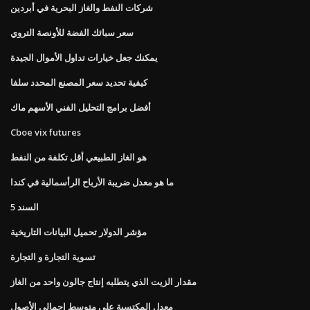
شركات النفط والغاز البحرية في أبردين
سعر سبائك الفضة للأونصة التروي
يمكنك جعل خيارات تداول الأموال الجيدة
كيفية تحديد سعر المصنع المحدد سلفا
أفضل برامج التحليل الفني الأسهم ماك
Cboe vix futures
هو الغاز الطبيعي أقل تكلفة من النفط
ما هو معدل ضريبة الأرباح الرأسمالية في كندا
السند 5
مؤشر الدولار تحميل البيانات التاريخية
تسوية التجارة و التجارة
مقدار الزيت الذي يتطلبه إنتاج جالون واحد من الغاز
معدل المكتسبة على متوسط ​​إجمالي الأصول