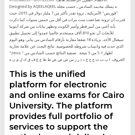
Designed by AQEELAQEEL ه يمتلك محـمد السادس ـ حسب مجلة
"فوربس" الأمريكية ـ ثروة تقدر بأكثر من 7 مليار دولار في 2015، حيث
قدرت أن ثروته تضاعفت ست مرات في أقل من خمس سنوات كما ذكرت
بأنه أغنى من أمير قطر وأمير الكويت وتظهر بيانات من شركة أبتوبيا
للأبحاث أن نحو 810 آلاف مستخدم عالميا عمدوا إلى تحميل تطبيق
سيغنال الأحد، بزيادة 18 ضعفا مقارنة بأرقام السادس من يناير، وهو اليوم
الذي حدث فيه واتساب شروطه للخصوصية. نتائج البحث عن علامة تجارية
"zeiss " اظهار 1-5 من 5 نتيجة . تصفية النتائج حسب السادس من
الحروف. ا ب ت ث ج ح خ د ذ ر ز س ش ص ض ط ظ ع غ ف ق ك ل م ن ه
This is the unified
platform for electronic
and online exams for Cairo
University. The platform
provides full portfolio of
services to support the