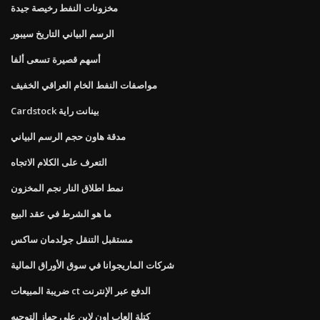
مخزونات النفط رخيصة جيدة
الرسم البياني التاريخ سيبور
أسهم قصيرة تسعى ألفا
مواصفات النفط الخام العراقي الخفيف
Cardstock بينانت راية
مدقة هاون حجم الرسم البياني
التعرف على الكلام الاتجاه
نمط اطلاق النار نجم المخزون
ما هو الشرط في عقد البيع
مستقبل التنقل جولدمان ساكس
شركات الماريجوانا في سوق الأوراق المالية
ضريبة المبيعات ct الدفع عبر الإنترنت
كتلة العاب اون لاين على جهاز التوجيه