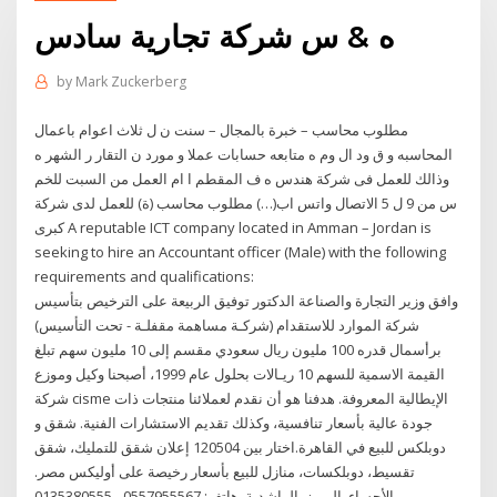
ه & س شركة تجارية سادس
by
Mark Zuckerberg
مطلوب محاسب – خبرة بالمجال – سنت ن ل ثلاث اعوام باعمال
المحاسبه و ق ود ال وم ه متابعه حسابات عملا و مورد ن التقار ر الشهر ه
وذالك للعمل فى شركة هندس ه ف المقطم ا ام العمل من السبت للخم
س من 9 ل 5 الاتصال واتس اب(…) مطلوب محاسب (ة) للعمل لدى شركة
كبرى A reputable ICT company located in Amman – Jordan is
seeking to hire an Accountant officer (Male) with the following
requirements and qualifications:
وافق وزير التجارة والصناعة الدكتور توفيق الربيعة على الترخيص بتأسيس
شركة الموارد للاستقدام (شركـة مساهمة مقفلـة - تحت التأسيس)
برأسمال قدره 100 مليون ريال سعودي مقسم إلى 10 مليون سهم تبلغ
القيمة الاسمية للسهم 10 ريـالات بحلول عام 1999، أصبحنا وكيل وموزع
شركة cisme الإيطالية المعروفة. هدفنا هو أن نقدم لعملائنا منتجات ذات
جودة عالية بأسعار تنافسية، وكذلك تقديم الاستشارات الفنية. شقق و
دوبلكس للبيع في القاهرة.اختار بين 120504 إعلان شقق للتمليك، شقق
تقسيط، دوبلكسات، منازل للبيع بأسعار رخيصة على أوليكس مصر.
الأحساء, المبرز, الراشدية, هاتف: 0557955567 - 0135380555.