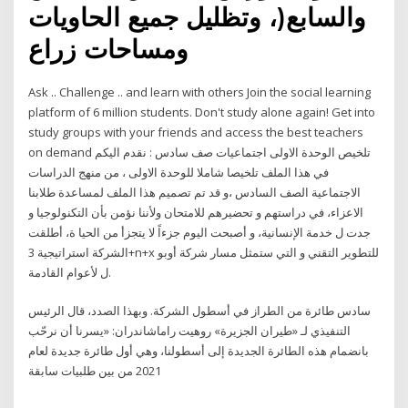
والسابع(، وتظليل جميع الحاويات
ومساحات زراع
Ask .. Challenge .. and learn with others Join the social learning
platform of 6 million students. Don't study alone again! Get into
study groups with your friends and access the best teachers
on demand تلخيص الوحدة الاولى اجتماعيات صف سادس : نقدم اليكم
في هذا الملف تلخيصا شاملا للوحدة الاولى ، من منهج الدراسات
الاجتماعية الصف السادس ،و قد تم تصميم هذا الملف لمساعدة طلابنا
الاعزاء، في دراستهم و تحضيرهم للامتحان ولأننا نؤمن بأن التكنولوجيا و
جدت ل خدمة الإنسانية، و أصبحت اليوم جزءاً لا يتجزأ من الحيا ة، أطلقت
الشركة استراتيجية 3+n+x للتطوير التقني و التي ستمثل مسار شركة أوبو
ل لأعوام القادمة.
سادس طائرة من الطراز في أسطول الشركة. وبهذا الصدد، قال الرئيس
التنفيذي لـ «طيران الجزيرة» روهيت راماشاندران: «يسرنا أن نرحّب
بانضمام هذه الطائرة الجديدة إلى أسطولنا، وهي أول طائرة جديدة لعام
2021 من بين طلبيات سابقة