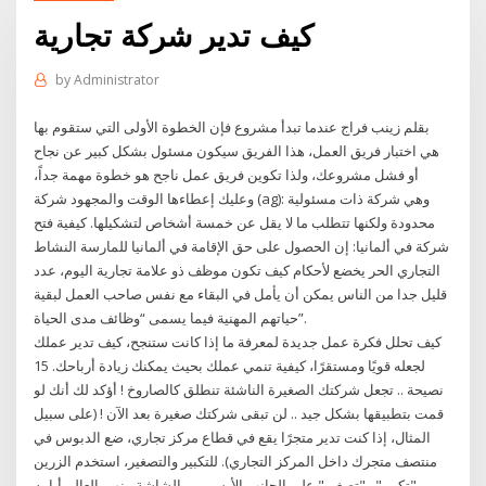
كيف تدير شركة تجارية
by
Administrator
بقلم زينب فراج عندما تبدأ مشروع فإن الخطوة الأولى التي ستقوم بها
هي اختبار فريق العمل، هذا الفريق سيكون مسئول بشكل كبير عن نجاح
أو فشل مشروعك، ولذا تكوين فريق عمل ناجح هو خطوة مهمة جداً،
وعليك إعطاءها الوقت والمجهود شركة (ag): وهي شركة ذات مسئولية
محدودة ولكنها تتطلب ما لا يقل عن خمسة أشخاص لتشكيلها. كيفية فتح
شركة في ألمانيا: إن الحصول على حق الإقامة في ألمانيا للمارسة النشاط
التجاري الحر يخضع لأحكام كيف تكون موظف ذو علامة تجارية اليوم، عدد
قليل جدا من الناس يمكن أن يأمل في البقاء مع نفس صاحب العمل لبقية
حياتهم المهنية فيما يسمى “وظائف مدى الحياة”.
كيف تحلل فكرة عمل جديدة لمعرفة ما إذا كانت ستنجح، كيف تدير عملك
لجعله قويًا ومستقرًا، كيفية تنمي عملك بحيث يمكنك زيادة أرباحك. 15
نصيحة .. تجعل شركتك الصغيرة الناشئة تنطلق كالصاروخ ! أؤكد لك أنك لو
قمت بتطبيقها بشكل جيد .. لن تبقى شركتك صغيرة بعد الآن ! (على سبيل
المثال، إذا كنت تدير متجرًا يقع في قطاع مركز تجاري، ضع الدبوس في
منتصف متجرك داخل المركز التجاري). للتكبير والتصغير، استخدم الزرين
"تكبير" و"تصغير" على الجانب الأيسر من الشاشة. ينهى العالم أيامه