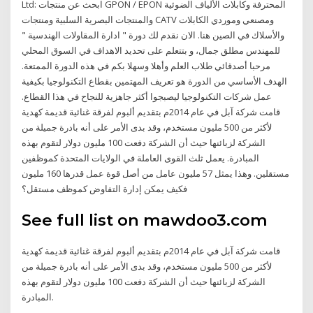
Ltd: ابحث عن منتجات GPON / EPON المحترفة وكابلات الألياف الضوئية
والمنتجات البصرية السلبية ومنتجات CATV ومصنعي وموردي الكابلات
والأسلاك في الصين هنا. الان نقدم لك دورة " ادارة المقاولات الهندسية "
للمهندس مطلق جمال، و بتتعلم على تحديد الاهداف في السوق المحلي
مرحبا أصدقائي طلاب العلم وأهلا وسهلا بكم في هذه الدورة الممتعة.
الهدف الأساسي من الدورة هو تعريف المهتمين بقطاع التكنولوجيا بكيفية
عمل شركات التكنولوجيا ليصبجوا أكثر جاهزية للنجاح في هذا القطاع.
قامت شركة آبل في عام 2014م بتقديم ألبوم لفرقة غنائية قديمة كهدية
لأكثر من 500 مليون مستخدم، وقد بدى الأمر على أنه بادرة جميلة من
الشركة لزبائنها حيث أن الشركة دفعت 100 مليون دولار لتقوم بهذه
المبادرة. يعمل ثلث القوى العاملة في الولايات المتحدة كموظفين
مستقلين. وهذا يمثل 57 مليون عامل من أصل قوة عمل قدرها 160 مليون
فكيف يمكن إدارة التفاوض كموظف مستقل؟
See full list on mawdoo3.com
قامت شركة آبل في عام 2014م بتقديم ألبوم لفرقة غنائية قديمة كهدية
لأكثر من 500 مليون مستخدم، وقد بدى الأمر على أنه بادرة جميلة من
الشركة لزبائنها حيث أن الشركة دفعت 100 مليون دولار لتقوم بهذه
المبادرة.