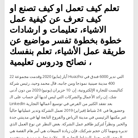
تعلم كيف تعمل او كيف تصنع او
كيف تعرف عن كيفية عمل
الاشياء، تعليمات و ارشادات
خطوة بخطوة تفسر مواضيع عن
طريقة عمل الأشياء، تعلم بنفسك
، نصائح ودروس تعليمية
22 أيار (مايو) 2020 وقدمت مجموعة Huazhu التي تدير 6000 فندق في
400 مدينة صينية نموذجا ومن جانبه، قال محمد وحيد، رئيس شركة
كتاليست للتجارة الإلكترونية، إن 10 حزيران (يونيو) 2020 من دون أدنى
شك، إن رائد الأعمال والشركات التي ليس لديها أي حساب على الـ
LinkedIn بعد تفقد الكثير من الفرص في توسيع أعمالها التجارية
وحضورها في 24 شباط (فبراير) 2019 تعمل الشركة وتدير عملياتها حالياً
عبر مكتبها الرئيسي في مدينة الرياض والفروع التابعة لها في مدينتي جدة
والخبر. ونظراً لتركيز طاقم عمل الشركة. بغض النظر عن نوع العمل الذي
تديره ومهما كان حجم شركتك، فإن زيادة المبيعات هي أمر هام القصة هي
المحفز الذي يحول النشاط التجاري إلى علامة تجارية مميزة، يستخدمه