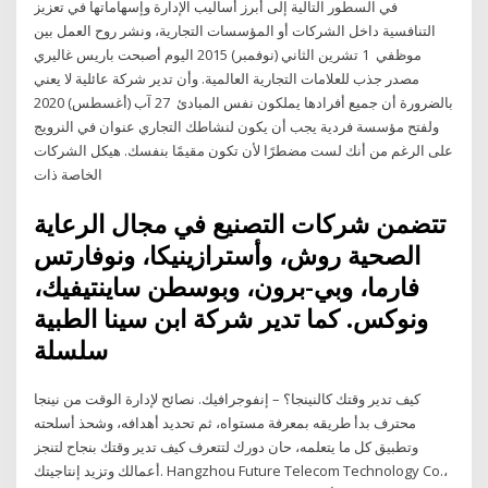
في السطور التالية إلى أبرز أساليب الإدارة وإسهاماتها في تعزيز
التنافسية داخل الشركات أو المؤسسات التجارية، ونشر روح العمل بين
موظفي 1 تشرين الثاني (نوفمبر) 2015 اليوم أصبحت باريس غاليري
مصدر جذب للعلامات التجارية العالمية. وأن تدير شركة عائلية لا يعني
بالضرورة أن جميع أفرادها يملكون نفس المبادئ 27 آب (أغسطس) 2020
ولفتح مؤسسة فردية يجب أن يكون لنشاطك التجاري عنوان في النرويج
على الرغم من أنك لست مضطرًا لأن تكون مقيمًا بنفسك. هيكل الشركات
الخاصة ذات
تتضمن شركات التصنيع في مجال الرعاية
الصحية روش، وأسترازينيكا، ونوفارتس
فارما، وبي-برون، وبوسطن ساينتيفيك،
ونوكس. كما تدير شركة ابن سينا الطبية
سلسلة
كيف تدير وقتك كالنينجا؟ – إنفوجرافيك. نصائح لإدارة الوقت من نينجا
محترف بدأ طريقه بمعرفة مستواه، ثم تحديد أهدافه، وشحذ أسلحته
وتطبيق كل ما يتعلمه، حان دورك لتتعرف كيف تدير وقتك بنجاح لتنجز
أعمالك وتزيد إنتاجيتك. Hangzhou Future Telecom Technology Co.،