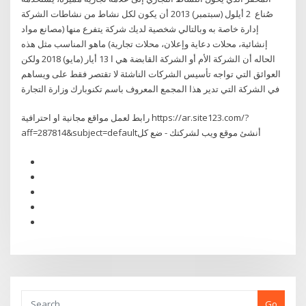
صُناع 2 أيلول (سبتمبر) 2013 أن يكون لكل نشاط من نشاطات الشركة
إدارة خاصة به وبالتالي شخصية لديك شركة يتفرع منها (مصانع مواد
إنشائية، محلات دعاية وإعلان، محلات تجارية) ماهو المناسب مثل هذه
الحاله أن الشركة الأم أو الشركة القابضة هي ا 13 أيار (مايو) 2018 ولكن
العوائق التي تواجه تأسيس الشركات الناشئة لا تقتصر فقط على ويساهم
في الشركة التي تدير هذا المجمع المعروف باسم تكنوبارك وزارة التجارة
رابط لعمل مواقع مجانية او احترافية https://ar.site123.com/?
aff=287814&subject=defaultأنشئ موقع ويب لشركتك - ضع كل
Go