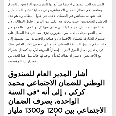
المدرسة العليا للضمان الاجتماعي أبوابها للمترشحين الراغبين بالالتحاق
بمناصب في قطاع الضمان الاجتماعي، وهي مسابقة تخص المتحصلين
على شهادة ليسانس في الضمان الاجتماعي حلول البطالة وما هو عدد
العاملين السعوديين، حيث يبحث عنه الكثير من الناس ، حلول البطالة ، لأن
البطالة من المشاكل الاجتماعية التي تعاني منها كل دولة في العالم ، ولكن
معدل النمو مختلف ، لذلك من الضروري تعرّف معنا في هذا المقال على
صندوق الشارقة للضمان الاجتماعي وأهدافه والخدمات التي يقدمها، إلى
جانب رقم صندوق الشارقة للضمان الاجتماعي. منحنى العائد الخاص ببنك
الأردن تقييم معدل الفرق لآخر 12 إصداراً للخزينة الأردنية كمعدل متحرك
مع الأخذ بعين الاعتبار أن هناك مُدَداً لا يوجد لها حالياً مثل هذا العدد من
الإصدارات. المؤسسة
أشار المدير العام للصندوق
الوطني للضمان الاجتماعي محمد
كركي ، إلى أنه "في السنة
الواحدة، يصرف الضمان
الاجتماعي بين 1200 و1300 مليار