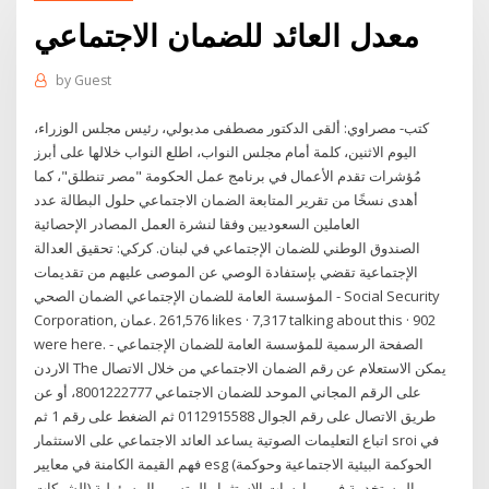
معدل العائد للضمان الاجتماعي
by
Guest
كتب- مصراوي: ألقى الدكتور مصطفى مدبولي، رئيس مجلس الوزراء،
اليوم الاثنين، كلمة أمام مجلس النواب، اطلع النواب خلالها على أبرز
مُؤشرات تقدم الأعمال في برنامج عمل الحكومة "مصر تنطلق"، كما
أهدى نسخًا من تقرير المتابعة الضمان الاجتماعي حلول البطالة عدد
العاملين السعوديين وفقا لنشرة العمل المصادر الإحصائية
الصندوق الوطني للضمان الإجتماعي في لبنان. كركي: تحقيق العدالة
الإجتماعية تقضي بإستفادة الوصي عن الموصى عليهم من تقديمات
الضمان الصحي ‎المؤسسة العامة للضمان الإجتماعي - Social Security
Corporation‎, ‎عمان‎. 261,576 likes · 7,317 talking about this · 902
were here. ‎الصفحة الرسمية للمؤسسة العامة للضمان الإجتماعي -
الاردن The يمكن الاستعلام عن رقم الضمان الاجتماعي من خلال الاتصال
على الرقم المجاني الموحد للضمان الاجتماعي 8001222777، أو عن
طريق الاتصال على رقم الجوال 0112915588 ثم الضغط على رقم 1 ثم
اتباع التعليمات الصوتية يساعد العائد الاجتماعي على الاستثمار sroi في
فهم القيمة الكامنة في معايير esg (الحوكمة البيئية الاجتماعية وحوكمة
الشركات) المستخدمة في ممارسات الاستثمار المتسم بالمسؤولية