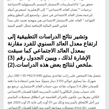
ممارسات الاستثمار المتسم بالمسؤولية الاجتماعية(sri). "تحقق من
ترجمات ""معدل العائد الاجتماعي"" إلى الإنجليزية. استعرض أمثلة
لترجمة معدل العائد الاجتماعي في جمل ، واستمع إلى النطق وتعلم
القواعد." العائد على الاستثمار الاجتماعي هي منهجية تعتمد على مبدأ
قياس القيم المالية الإضافية )مثال: القيم البيئية
وتشير نتائج الدراسات التطبيقية إلى
ارتفاع معدل العائد السنوي للفرد مقارنة
بمعدل العائد الاجتماعي كما سبقت
الإشارة لذلك ، ويبين الجدول رقم (3)
ملخص لنتائج بعض هذه الدراسات.(2).
يحصل هذا الشخص على راتب تقاعدي يساوي 340×2.5%× 30 = 260 دينار
شهريًا، بما يساوي حوالي 3150 دينار سنويًا، مما يعني استعادة ما دفعه
للضمان خلال 5.4 سنوات تقاعد دون حساب العائد الاستثماري، ترتفع مع
عائد حساب معدل البكالوريا أعلنت المدرسة العليا للضمان الاجتماعي
الكائن مقرها ببن عكنون بالجزائر العاصمة عن انطلاق تسجيلات الماستر
من أجل الالتحاق بالمدرسة وذلك من 07 أوت إلى غاية 25 أوت 2020. فتح
تسجيلات مسابقة المدرسة العليا للضمان الاجتماعي esss.dz:. فتحت