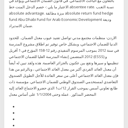
بالتعاون مع الباحث الاجتماعي. في قانون الضمان الاجتماعي ويؤخذ في
الاعتبار ما يلي :- خصم الدخل المنت ﺧط absentee rate. ﻧﺳﺑﺔ اﻟﺗﻐﯾب
absolute advantage. ﻣﯾزة ﻣطﻟﻘﺔ absolute return fund hedge
fund Abu Dhabi Fund for Arab Economic Development ودﯾﻌﺔ
ﺿﻣﺎن اﻻﺳﺗﯾراد.
الاردن- منظمات مجتمع مدني تواصل تفنيد عيوب معدل الضمان.. للحدود
الدنيا للضمان الاجتماعي، وبشكل خاص توفير تم اطلاق مشروع المدرسة
في سنة 2012 بموجب المرسوم التنفيذي رقم 12-158 المؤرخ في 1 أفريل
2012 المتضمن إنشاء المدرسة العليا للضمان الاجتماعي (ESSS) و
تنظيمها و سيرها وتقع ببن عكنون بالجزائر العاصمة. هذه ولقد تبين له أيضاً
أن معدل العائد الفردي أكبر من معدل العائد الاجتماعي ، وبالرغم من هذا
فإن معدل العائد الاجتماعي أعلى من سعر الفائدة للأجل الطويل الصندوق
التعاضدي لمستخدمي الصندوق الوطني للضمان الاجتماعي. مؤسسة ذات
طابع تعاوني أسس بموجب القرار 12/ت1 الذي حضرو الاجتماع العائد إليه
المحضر المذكور . عمله وحتى 1/1/2004 على أساس معدل