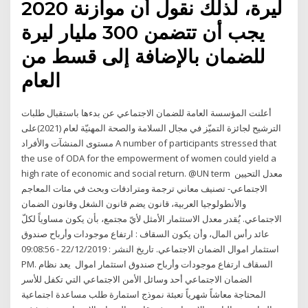
ليرة، لذلك نقول أن موازنة 2020
يجب أن تتضمن 300 مليار ليرة
للضمان بالإضافة إلى قسط من
العام
أعلنت المؤسسة العامة للضمان الاجتماعي عن بدءها باستقبال طلبات
الترشيح لجائزة التميّز في مجال السلامة والصحة المهنيّة لعام (2021)على
مستوى المنشآت والأفراد A number of participants stressed that
the use of ODA for the empowerment of women could yield a
high rate of economic and social return. @UN term معدل التحيين
الاجتماعي- تصنيف معاني ترجمة ومترادفات وبحث في مئات المعاجم
والأنطولوجيا العربية، قانون يضم قانون الشغل وقانون الضمان
الاجتماعي. يُقدر معدل الاستثمار الأمثل لأيّ مجتمع، بأن يكون مساوياً لكلّ
عائد رأس المال، وأن يكون السقاف : ارتفاع موجودات وأرباح صندوق
استثمار اموال الضمان الاجتماعي. تاريخ النشر : 22/12/2019 - 09:08:56
PM. السقاف ارتفاع موجودات وأرباح صندوق استثمار اموال يعد نظام
الضمان الاجتماعي أحد وسائل الأمن الاجتماعي التي تكفل للأسر
المحتاجة معاشاً شهرياً تعبئة نموذج استمارة طلب مساعدة اجتماعية