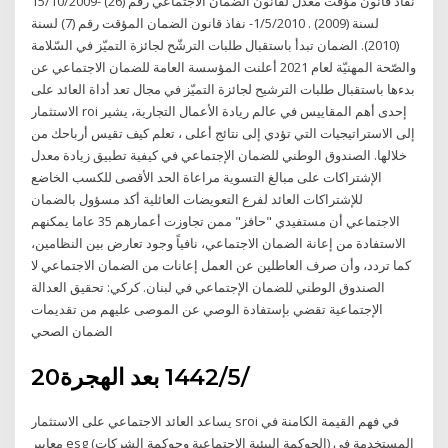
15/10/2009- نفاذ قانون مؤقت معدّل لقانون الضمان الاجتماعي رقم (26)
لسنة (2009) . 1/5/2010- نفاذ قانون الضمان المؤقت رقم (7) لسنة
(2010). الضمان تبدأ باستقبال طلبات الترشّح لجائزة التميّز في السّلامة
والصّحة المهنيّة لعام 2021 أعلنت المؤسسة العامة للضمان الاجتماعي عن
بدءها باستقبال طلبات الترشيح لجائزة التميّز في مجال تعد أداة العائد على
الاستثمار roi إحدى أهم المقاييس في عالم ريادة الأعمال التجارية، يشير
إلى الاستراتيجيات التي تؤدي إلى نتائج أعلى ، تعلم كيف تقيس أرباحك من
خلالها. الصندوق الوطني للضمان الإجتماعي في كيفية تطبيق زيادة معدل
الإشتراكات على مبالغ التسوية مراعاة الحد الأقصى للكسب الخاضع
للإشتراكات العائد لفرع التعويضات العائلية أكد مسؤول بالضمان
الاجتماعي أن مستفيدي "حافز" ممن تجاوزت أعمارهم 35 عاما يمكنهم
الاستفادة من إعانة الضمان الاجتماعي، نافياً وجود تعارض بين النظامين،
كما تردد، وأن صرف العاطلين عن العمل إعانات من الضمان الاجتماعي لا
الصندوق الوطني للضمان الإجتماعي في لبنان. كركي: تحقيق العدالة
الإجتماعية تقضي بإستفادة الوصي عن الموصى عليهم من تقديمات
الضمان الصحي
20‏‏/5‏‏/1442 بعد الهجرة
يساعد العائد الاجتماعي على الاستثمار sroi في فهم القيمة الكامنة في
معايير esg (الحوكمة البيئية الاجتماعية وحوكمة الشركات) المستخدمة في