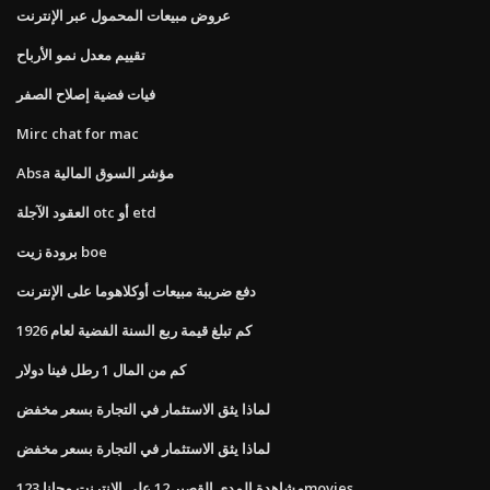
عروض مبيعات المحمول عبر الإنترنت
تقييم معدل نمو الأرباح
فيات فضية إصلاح الصفر
Mirc chat for mac
Absa مؤشر السوق المالية
العقود الآجلة otc أو etd
برودة زيت boe
دفع ضريبة مبيعات أوكلاهوما على الإنترنت
كم تبلغ قيمة ربع السنة الفضية لعام 1926
كم من المال 1 رطل فينا دولار
لماذا يثق الاستثمار في التجارة بسعر مخفض
لماذا يثق الاستثمار في التجارة بسعر مخفض
مشاهدة المدى القصير 12 على الانترنت مجانا 123movies