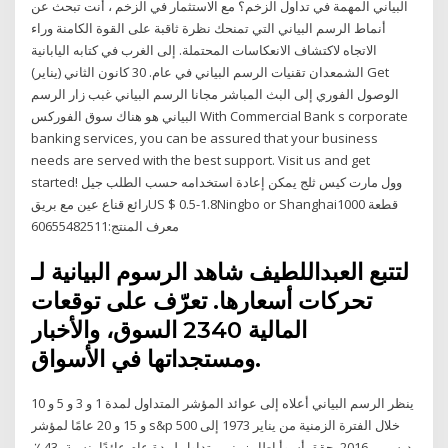
البياني المهمة في تداول الزخم؟ مع الاستثمار في الزخم ، أنت تبحث عن
أنماط الرسم البياني التي تمنحك نظرة ثاقبة على القوة الكامنة وراء
الاتجاه لاكتشاف الانعكاسات المحتملة. إلى الغرب في كتابه اليابانية
الشمعدان تقنيات الرسم البياني في عام. 30 كانون الثاني (يناير) Get
الوصول الفوري إلى البث المباشر مجانا الرسم البياني غبب زار الرسم
البياني هو هناك سوق الفوركس With Commercial Bank s corporate
banking services, you can be assured that your business
needs are served with the best support. Visit us and get
started! وول مارت كيس ثلج يمكن إعادة استخدامه حسب الطلب جيل
رائع قناع عين مع بريقUS $ 0.5-1.8Ningbo or Shanghai1000 قطعة
معرف المنتج:60655482511
شاهد الرسوم البيانية لـ ‎العبداللطيف‎ لتتبع
تحركات أسعارها. تعرّف على توقعات
السوق، والأخبار ‎2340‎ المالية
ومستجداتها في الأسواق.
ينظر الرسم البياني أعلاه إلى عوائد المؤشر المتداول لمدة 1 و 3 و 5 و 10
و 15 و 20 عامًا لمؤشر s&p 500 خلال الفترة الزمنية من يناير 1973 إلى
ديسمبر 2016. حقق أسوأ إطار زمني متداول لمدة عام عائدًا بنسبة -43 ٪.