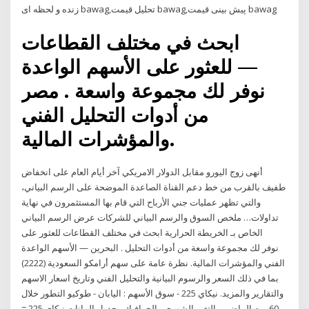
زنده و لحظه ای bawag,تحلیل قیمت bawag,پیش بینی قیمت bawag
ابحث في مختلف القطاعات
للعثور على الأسهم الواعدة —
من أدوات التحليل الفني
والمؤشرات المالية.
أنهى زوج اليورو مقابل الدولار الامريكي آخر أيام العام على انخفاض
طفيف بالقرب من خط دعم القناة الصاعدة الموضحة على الرسم البياني،
والتي تظهر عمليات جني الأرباح التي قام بها المستثمرون في نهاية
تداولات… ملخص السوق والرسم البياني للشركات عرض الرسم البياني
الخاص بـ الخريطة الحرارية ابحث في مختلف القطاعات للعثور على
الأسهم الواعدة — ‎البحرين‎ . نوفر لك مجموعة واسعة من أدوات التحليل
الفني والمؤشرات المالية. نظرة عامة على سهم أرامكو السعودية (2222)
بما في ذلك السعر والرسوم البيانية والتحليل الفني وتاريخ اسعار الاسهم
والتقارير والمزيد. نيكاي 225 - سوق الأسهم : اليابان - طوكيو التطور خلال
60 يوم الماضي - التغير الشهري - الجرافيك - جدول البيانات نيكاي 225 =