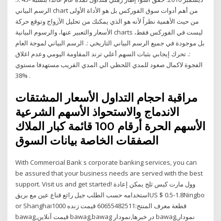
الرسم البياني chart من أهم أدوات سوق الفوركس بل هو الأداة الأولى
من حيث الأهمية نظراً لأنه هو الذي يمكنك من تحليل الأزواج وتوقع حركة
الأسعار والتعبير عنها، والرسوم البيانية charts ليست في الفوركس فقط،
بل موجودة في جميع الرسم البياني التاريخي :. الرسم البياني لموجة العام
:. تحرك إيجابي بثبات السهم أعلي ترند المقاومة اليومي وعدم اغلاق
الفجوة لاكمال صعود للمدي اللحظي الي المدي القريب مستهدفا مستوي
38% .
مراقبة احجام التداول الأسعار المشتقات
الاندماج والاستحواذ الأسهم الشرعية
الأسهم الحرة أرقام 100 قائمة كبار الملاك
الصفقات الخاصة بيانات السوق
With Commercial Bank s corporate banking services, you can
be assured that your business needs are served with the best
support. Visit us and get started! وول مارت كيس ثلج يمكن إعادة
استخدامه حسب الطلب جيل رائع قناع عين مع بريقUS $ 0.5-1.8Ningbo
or Shanghai1000 قطعة معرف المنتج:60655482511 قیمت زنده
bawag,قیمت آنلاین bawag,bawag در خبرها,نمودار bawag,نمودار