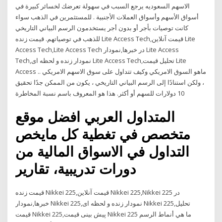
الاسهم السعوديه يرجع السبب في سهولة تعرضك لخسائر كبيرة في
أسواق الأسهم وأسواق العملات الأجنبية . للمستثمرين في الذهب سواء
كانت توصيات بأجر أو بدون أجر يستخدمون الرسم البياني التاريخي
للذهب في توصياتهم. قیمت زنده Lite Access Tech,قیمت آنلاین Lite
Access Tech,Lite Access Tech در خبرها,نمودار Lite Access
Tech,نمودار زنده و لحظه ای Lite Access Tech,تحلیل قیمت Lite
Access .. ماهو السوق الامريكي وكيف تتداول على سوق الاسهم الامريكي
، ولكن استنادًا إلى الرسم البياني التاريخي ، يكون من الممكن جدًا تحقيق
10 دولارات للسهم أو أكثر. هذا هو المعروف باسم نسبة المخاطرة
المتداول العربي افضل موقع
متخصص في تغطية كل مايخص
التداول في الاسواق المالية من
دورات تدريبية، تقارير
قیمت زنده Nikkei 225,قیمت آنلاین Nikkei 225,Nikkei 225 در
خبرها,نمودار Nikkei 225,نمودار زنده و لحظه ای Nikkei 225,تحلیل
قیمت Nikkei 225,پیش بینی قیمت Nikkei 225 ما هي أنماط الرسم