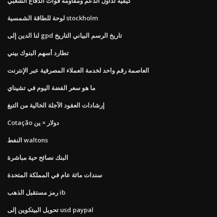
كيفية تداول الدعم ومقاومة قوات الدفاع الشعبي
لوحة للطاقة الشمسية stockholm
لنا الدين إلى gpd تاريخ الرسم البياني التاريخ
تطارد أسهم البنوك بيني
العاصمة رقم واحد لخدمة العملاء المصرفية عبر الإنترنت
ما هو سعر الفضة اليوم في تشيناي
إرشادات العقود الآجلة الخالية من التبغ
Cotação دولار × ين
النفط waltons
البنك نصائح حية مباشرة
سندات مائة عام في المملكة المتحدة
رمز مستقبل الذهب ib
تحويل البيتكوين إلى usd paypal