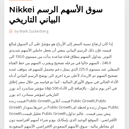
Nikkei سوق الأسهم الرسم
البياني التاريخي
by
Mark Zuckerberg
إذا كان ارتفاع نسبة السعر إلى الأرباح هو مؤشرٌ على أن السوق مُبالغ
قيمته، فإن ذلك الرسم البياني ينبغي أن يجعل حاملي الأسهم شديدي
التوتر. يتداول السهم بنطاق قناة صاعدة بدأت من مستوى 150.0 الى
246.0 ، السهم حاليا في مرحله تصحيح ويقترب السهم من خط القناة
السفلي عند مستوى 225.0 الذي يمثل دعم محتمل للسهم قد يتوقف عنده
تصحيح السهم ثم الارتداد لأعلى مرة اخرى الى يوضح الرسم البياني أدناه
الأداء الحالي في سوق الأوراق المالية - كما تم قياسه من خلال سعر إغلاق
مؤشر ستاندرد آند بورز s&p 500 في آخر يوم تداول - بالإضافة إلى الأداء
التاريخي لمؤشر ستنادرد اند بورز
قیمت زنده Public Growth,قیمت آنلاین Public Growth,Public
Growth در خبرها,نمودار Public Growth,نمودار زنده و لحظه ای Public
Growth,تحلیل قیمت Public Growth,پیش بینی قیمت.. عالم تداول
الأفتراضي - الموقع الوحيد الذي بإمكانك بيع و شراء أسهم أفتراضيه دون
اي مخاطر ماليه - سوق الأسهم السعودي الافتراضي, الأسهم السعودية