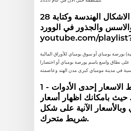
للمنطقة حتى الآن في عام 2020.
28 شباط (فبراير) 2018 رسم الاشكال الهندسة وكتابة
 والجذور في الوورد word https://www.
youtube.com/playlist?l
بورصة بومباي أو سوق بومباي للأوراق المالية (بالمارثية:मुंबई शेयर बाजार Mumbaī Śeyar Bājār) سابقا أطلق
ق واسع باسم بورصة بومباي أو اختصارا BSE) هي البورصة
سية في مدينة مومباي كبرى مدن الهند وعاصمته
1 - شريط الأسعار:. يعتبر شريط الاسعار إحدى الأدوات
حيث بامكانك اظهار أسعار
 وبالأسعار الآنية على شكل
شريط متحرك.