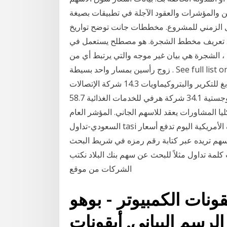
رات والعقود الآجلة في تطبيقات بصيغة HTLML5 من TradingView. مخطط
ل الزمني للمشروع. مخططات جانت توضح تواريخ
وع. تعريف مخطط الشجرة. هو مصطلح يستعمل في
 الشجرة هي بيان غير موجه والتي يرتبط أي من
زوج رأسين بمسار واحد بسيطة . See full list on admiralmarkets.com الشركة الوطنية لتصنيع وسبك
المعادن 33.35 مدينة المعرفة الإقتصادية 11.84 شركة رابغ للتكرير والبتروكيماويات 14.3 شركة الإتصالات
المتنقلة السعودية 13.7 شركة باتك للإستثمار والأعمال اللوجستية 34.1 شركة هرفي للخدمات الغذائية 58.7
ا المشاورات يعقد للاسهم الجاني. المؤشر العام
السعودي-تداول tasi أخبار السوق. أرقام الوظائف الأمريكية اليوم تدفع أسعار. Результаты поиска. وبعد
هم تريده عبر كتابة رقم رمزه في شريط البحث
 تداول مثلاً للبحث عن سهم بنك البلاد نكتب tadawul:1140، ويمكنك الحصول على رموز
الشركات من موقع
ونات الكمبيوتر - بوهو
سم البياني, أيقونات