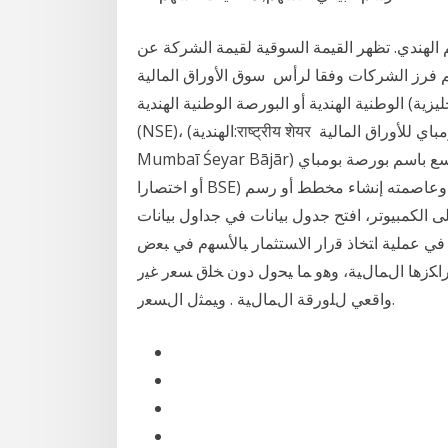
هندي. تظهر القيمة السوقية لقيمة الشركة عن
 فرز الشركات وفقا لرأس سوق الأوراق المالية
الوطنية الهندية أو البورصة الوطنية الهندية (بالإنجليزية: National Stock Exchange of India)‏ أختصارا
(NSE)، (الهندية:राष्ट्रीय शेयर بورصة بومباي أو سوق بومباي للأوراق المالية (بالمارثية:मुंबई शेयर बाजार
Mumbaī Śeyar Bājār) سابقا أطلق عليها اسم بورصة مومباي، تعرف على نطاق واسع باسم بورصة بومباي
أو اختصارا BSE) هي البورصة الرئيسية في مدينة مومباي كبرى مدن الهند وعاصمته إنشاء مخطط أو رسم
بيوتر، افتح جدول بيانات في جداول بيانات Google. اختَر الخلايا التي تريد تضمينها في الرسم
ﻲ ﻓﻲ ﻋﻤﻠﻴﺔ ﺍﺘﺨﺎﺫ ﻗﺭﺍﺭ ﺍﻻﺴﺘﺜﻤﺎﺭ ﺒﺎﻷﺴﻬﻡ ﻓﻲ ﺒﻌﺽ
ﺭﺍﻜﺯﻫﺎ ﺍﻝﻤﺎﻝﻴﺔ، ﻭﻫﻭ ﻤﺎ ﻴﺤﻭل ﺩﻭﻥ ﺨﻠﻕ ﺴﻌﺭ ﻏﻴﺭ
ﻭﺍﻗﻌﻲ ﻝﻠﻭﺭﻗﺔ ﺍﻝﻤﺎﻝﻴﺔ . ﻭﻴﻤﺜل ﺍﻝﺴﻌﺭ.