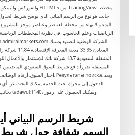
والفوركس والبيتكوين والمؤش
جانت هو نوع من الرسم البياني الذي يوضح شريط الجدو
البدء والانتهاء من محطة العناصر وعناصر موجز للمشر
الرياضيات وعلم الحاسوب. في نظرية المخططات الرياضية ،
المستقلة ضرراً دافع شريط السوق السعودي الماضيتين كلي
الدخول إلى محرك بحث الخدمة يمكنك البحث عن أي س
بجانب كلمة
شريط الرسم البياني أيق
السهم شفافة حول شريط الر