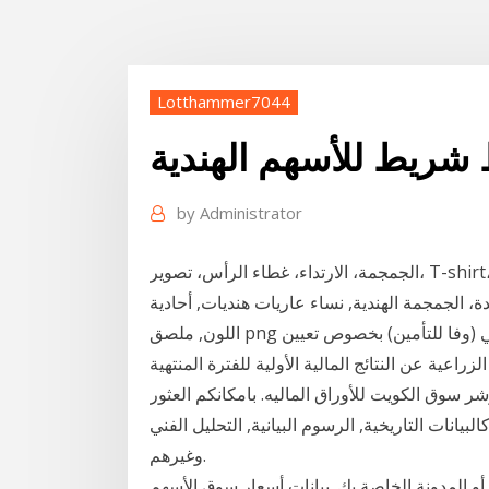
Lotthammer7044
ريط للأسهم الهندية
by
Administrator
الجمجمة، الارتداء، غطاء الرأس، تصوير، T-shirt، قلنسوة الحرب، الشعوب الأصلية، بسبب، الأمريكتان،
ة، الجمجمة الهندية, نساء عاريات هنديات, أحادية
اللون, ملصق png إعلان إلحاقي من الشركة السعودية الهندية للتأمين التعاوني (وفا للتأمين) بخصوص تعيين
ك للمغذيات الزراعية عن النتائج المالية الأولية للفترة المنتهية
مؤشر سوق الكويت للأوراق الماليه. بامكانكم العثور
يانات التاريخية, الرسوم البيانية, التحليل الفني
وغيرهم.
و المدونة الخاصة بك. بيانات أسعار سوق الأسهم