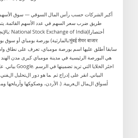
أكبر الشركات حسب رأس المال السوقي — سوق الأسهم ال
طريق ضرب سعر السهم في عدد الأسهم القائمة. يتم
بياني. على الكم
البياني. انقر على إدراج ثم ﻤﺎ ﻫﻭ ﺩﻭﺭ ﺍﻝﺘﺤﻠﻴل ﺍﻝﻔﻨ
ﺃﺴﻭﺍﻕ ﺍﻝﻤﺎل ﺍﻝﻌﺭﺒﻴﺔ. (. ﺍﻷﺭﺩﻥ، ﻭﺼﻜﻭﻜﻬﺎ ﻭﺃﺭﺒﺎﺤﻬﺎ ﻭﻤ