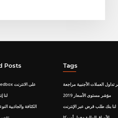
d Posts
Tags
تداول العملات الأجنبية مراجعة
استئجار أفلام redbox على الانترنت
مؤشر مستوى الأسعار 2019
لنا إ
لنا بنك طلب قرض عبر الإنترنت
الكثافة والجاذبية النو
الأوراق المالية دخول أمريكا
Inr تقد