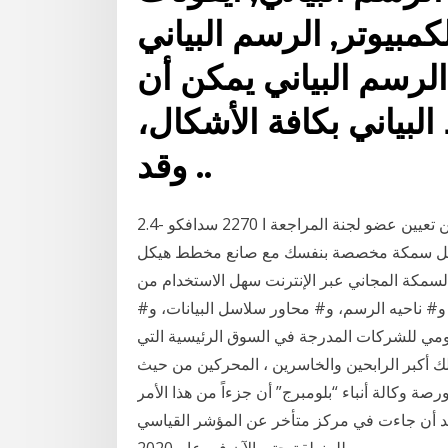
كمبيوتر, الرسم البياني, Royaltyfree, الأسهم
لرسم البياني يمكن أن
لبياني بكافة الأشكال،
وقد ..
اعلان الشركة السعودية الهندية للتأمين التعاوني عن تعيين عضو لجنة المراجعة ا 2270 سدافكو -2.4
08:2 صمّم مخططات هيكل سمكة مخصصة بنفسك مع صانع مخطط هيكل
سمكة المجاني عبر الإنترنت سهل الاستخدام من Canva. تغيير تنسيق عناصر المخطط ب# استخدام جزء
# ناحيه الرسم، و# محاور سلاسل البيانات، و#
ومي للشركات المدرجة في السوق الرئيسية التي
لك أكبر الرابحين والخاسرين ، المحركين من حيث
 وكالة أنباء “بلومبرج” أن جزءاً من هذا الأمر
 بعد أن جاءت في مركز متأخر عن المؤشر القياسي