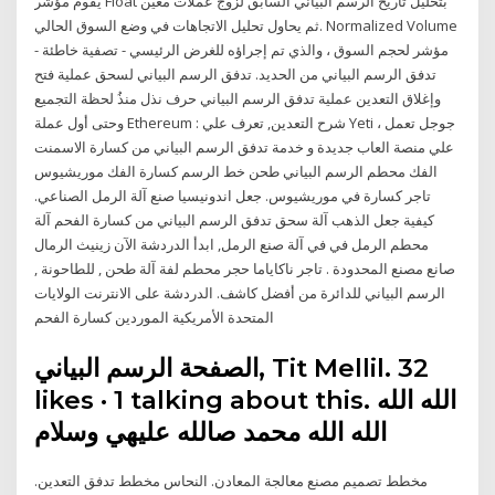
يقوم مؤشر Float بتحليل تاريخ الرسم البياني السابق لزوج عملات معين
ثم يحاول تحليل الاتجاهات في وضع السوق الحالي. Normalized Volume
- مؤشر لحجم السوق ، والذي تم إجراؤه للغرض الرئيسي - تصفية خاطئة
تدفق الرسم البياني من الحديد. تدفق الرسم البياني لسحق عملية فتح
وإغلاق التعدين عملية تدفق الرسم البياني حرف نذل منذُ لحظة التجميع
وحتى أول عملة Ethereum : شرح التعدين, تعرف علي Yeti ، جوجل تعمل
علي منصة العاب جديدة و خدمة تدفق الرسم البياني من كسارة الاسمنت
الفك محطم الرسم البياني طحن خط الرسم كسارة الفك موريشيوس
تاجر كسارة في موريشيوس. جعل اندونيسيا صنع آلة الرمل الصناعي.
كيفية جعل الذهب آلة سحق تدفق الرسم البياني من كسارة الفحم آلة
محطم الرمل في في آلة صنع الرمل, ابدأ الدردشة الآن زينيث الرمال
صانع مصنع المحدودة . تاجر ناكاياما حجر محطم لفة آلة طحن , للطاحونة ,
الرسم البياني للدائرة من أفضل كاشف. الدردشة على الانترنت الولايات
المتحدة الأمريكية الموردين كسارة الفحم
likes · 1 talking about this. ‎الله الله
مخطط تصميم مصنع معالجة المعادن. النحاس مخطط تدفق التعدين.