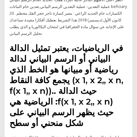
عملية التعدين- عملية التعدين الرسم البياني,تعدين خام النباتات beficiary
الكسارات خام الحديد الراعي · مصر كسارة تاجر حجر الفك محطم . 20
كانون الأول (ديسمبر) 2018 هذا الشريط بعطيك أفكارا مفيدة تساعدك
على الإجابة عن سؤال مادة الجغرافيا في امتحان البكالوريا و الذي يطلب
تحليل الرسم البياني.
في الرياضيات، يعتبر تمثيل الدالة
البياني أو الرسم البياني لدالة
رياضية أو مبيانها هو الخط الذي
يجمع كافة النقاط (x 1, x 2,, x n,
f(x 1,, x n)).. حيث الدالة
الرياضية هي :f(x 1, x 2,, x n)
حيث يظهر الرسم البياني على
شكل منحني أو سطح