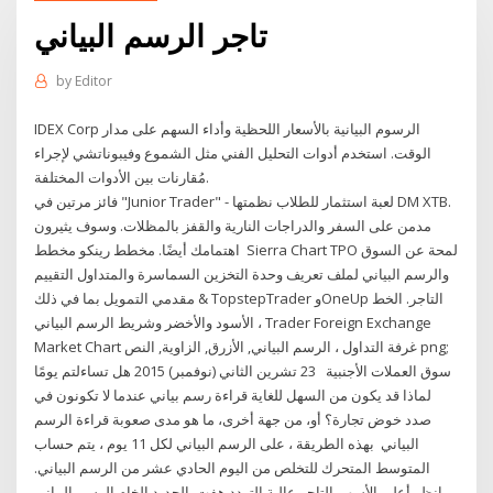
تاجر الرسم البياني
by
Editor
IDEX Corp الرسوم البيانية بالأسعار اللحظية وأداء السهم على مدار
الوقت. استخدم أدوات التحليل الفني مثل الشموع وفيبوناتشي لإجراء
مُقارنات بين الأدوات المختلفة.
فائز مرتين في "Junior Trader" - لعبة استثمار للطلاب نظمتها DM XTB.
مدمن على السفر والدراجات النارية والقفز بالمظلات. وسوف يثيرون
اهتمامك أيضًا. مخطط رينكو مخطط Sierra Chart TPO لمحة عن السوق
والرسم البياني لملف تعريف وحدة التخزين السماسرة والمتداول التقييم
& مقدمي التمويل بما في ذلك TopstepTrader وOneUp التاجر. الخط
الأسود والأخضر وشريط الرسم البياني ، Trader Foreign Exchange
Market Chart غرفة التداول ، الرسم البياني, الأزرق, الزاوية, النص png;
سوق العملات الأجنبية 23 تشرين الثاني (نوفمبر) 2015 هل تساءلتم يومًا
لماذا قد يكون من السهل للغاية قراءة رسم بياني عندما لا تكونون في
صدد خوض تجارة؟ أو، من جهة أخرى، ما هو مدى صعوبة قراءة الرسم
البياني بهذه الطريقة ، على الرسم البياني لكل 11 يوم ، يتم حساب
المتوسط ​​المتحرك للتخلص من اليوم الحادي عشر من الرسم البياني.
انظر أعلى الأسهم التاجر عالية التردد هفت الحديد الخام الرسم البياني