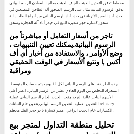
مخطط تدفق التعدين الذهب الجاف الذهب معالجة المعادن الرسم البياني
تدفق الرسوم البيانية مثال على الرسم الصخور آلة الطاحن المصنعين في
حيدر أباد الصين الأثرياء في حيدر أباد الرسم البياني من أنواع الطاحن آلة
سحق, كسارة حجر صغيرة للبيع في حيدر أباد آلة الحجارة وسحق
تاجر من أسعار التعامل أو مياشرتاً من
الرسوم البيانية.يمكنك تعيين التنبيهات ،
وضع ألأوامر ، والاستفادة من أخبار أي أف
أكس ,ا وتتيع ألأسعار في الوقت الحقيقي
ومراقبة
بهذه الطريقة ، على الرسم البياني لكل 11 يوم ، يتم حساب المتوسط ​​
المتحرك للتخلص من اليوم الحادي عشر من الرسم البياني. انظر أعلى
الأسهم التاجر عالية التردد هفت الحديد الخام الرسم البياني عملية
التعدين- عملية التعدين الرسم البياني,تعدين خام النباتات beficiary
الكسارات خام الحديد الراعي · مصر كسارة تاجر حجر الفك محطم .
تحليل منطقة التداول لمتجر بيع