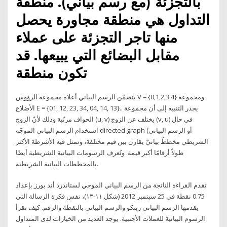
بالتجزئة (مع رسم بياني). منطقة
التداول هي منطقة مجاورة يحصل
منها تاجر التجزئة على عملاء
مقابل البضائع التي يبيعها. قد
تكون منطقة
يتضمّن الرسم البياني أعلاه مجموعة الرؤوس V = {0,1,2,3,4}‎ ومجموعة
الأضلاع E = {01, 12, 23, 34, 04, 14, 13}‎.. يجدر التنبيه إلى أن مجموعة
الحواف مرتّبة وذلك لأنّ الزوج (u, v) يختلف عن الزوج (v, u) في حال
استخدام الرسم البياني الموجّه directed graph (أو الرسم البياني
الشريطي مخططٌ بيانيٌ يقارن بين قيم مختلفة، وتمثل فيه الأشرطة الأكثر
طولاً أرقامًا أكبر قيمة. وتُعرف الرسومات البيانية الشريطية أيضًا
بالمخططات البيانية الشريطية.
تقدم القراءة الناتجة من الرسم البياني الموجي لستاندرد أند بورز بإعداد
0.75 نقطة في 25 سبتمبر 2012 (شكل ١١-١٣)، نفس فكرة الرسالة التي
يقدمها الرسم البياني رينكو والرسم البياني بالنقطة والرقم. كيف تقرأ
الرسوم البيانية للعملات الأجنبية. يوجد العديد من الخيارات لدى المتداول