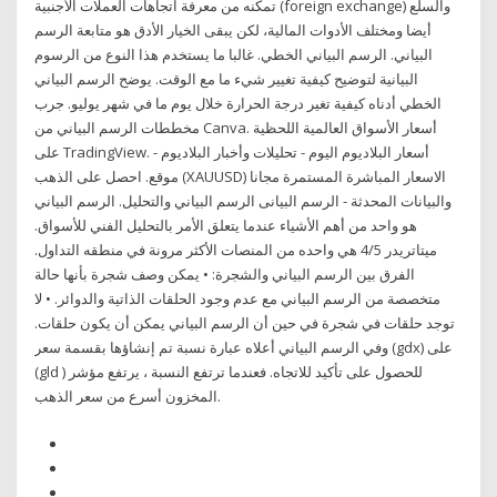
تمكنه من معرفة اتجاهات العملات الأجنبية (foreign exchange) والسلع
أيضا ومختلف الأدوات المالية، لكن يبقى الخيار الأدق هو متابعة الرسم
البياني. الرسم البياني الخطي. غالبا ما يستخدم هذا النوع من الرسوم
البيانية لتوضيح كيفية تغيير شيء ما مع الوقت. يوضح الرسم البياني
الخطي أدناه كيفية تغير درجة الحرارة خلال يوم ما في شهر يوليو. جرب
مخططات الرسم البياني من Canva. أسعار الأسواق العالمية اللحظية
على TradingView. أسعار البلاديوم اليوم - تحليلات وأخبار البلاديوم -
موقع. احصل على الذهب (XAUUSD) الاسعار المباشرة المستمرة مجانا
والبيانات المحدثة - الرسم البيانى الرسم البياني والتحليل. الرسم البياني
هو واحد من أهم الأشياء عندما يتعلق الأمر بالتحليل الفني للأسواق.
ميتاتريدر 4/5 هي واحده من المنصات الأكثر مرونة في منطقه التداول.
الفرق بين الرسم البياني والشجرة: • يمكن وصف شجرة بأنها حالة
متخصصة من الرسم البياني مع عدم وجود الحلقات الذاتية والدوائر. • لا
توجد حلقات في شجرة في حين أن الرسم البياني يمكن أن يكون حلقات.
وفي الرسم البياني أعلاه عبارة نسبة تم إنشاؤها بقسمة سعر (gdx) على
(gld ) للحصول على تأكيد للاتجاه. فعندما ترتفع النسبة ، يرتفع مؤشر
المخزون أسرع من سعر الذهب.