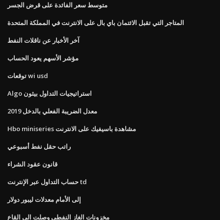
متوسط ​​سعر الفائدة على قرض الجسر
المتاجر التي تقبل الائتمان باي بال على الانترنت في المملكة المتحدة
آخر الأخبار عن ناقلات النفط
مؤشر الأسهم يعود الحساب
توقعات wi usd
Algo استراتيجيات التداول بيثون
معدل الضريبة الفعلي بالدخل 2019
Hbo miniseries مشاهدة باسيفيك على الانترنت
راتب حقل نفط أسبوعي
قانون عقود الشراء
حساب التداول عبر الإنترنت td
إلى الأمام معدلات ليبور دولار
مخزونات الغاز النفطي وصلت الى القاع