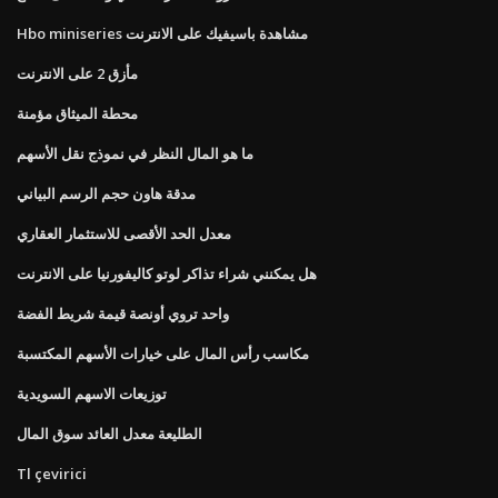
Hbo miniseries مشاهدة باسيفيك على الانترنت
مأزق 2 على الانترنت
محطة الميثاق مؤمنة
ما هو المال النظر في نموذج نقل الأسهم
مدقة هاون حجم الرسم البياني
معدل الحد الأقصى للاستثمار العقاري
هل يمكنني شراء تذاكر لوتو كاليفورنيا على الانترنت
واحد تروي أونصة قيمة شريط الفضة
مكاسب رأس المال على خيارات الأسهم المكتسبة
توزيعات الاسهم السويدية
الطليعة معدل العائد سوق المال
Tl çevirici