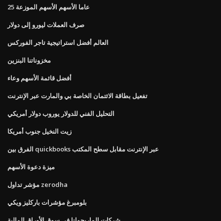
25 عاما الأسهم الأسهم الموزعة
صرف العملات ليورو إلى دولار
العالم أفضل استراتيجية تاجر الفوركس
مخزوناتنا البنزين
أفضل قائمة الأسهم وعاء
تفعيل بطاقة الائتمان الخاصة بي والمارت عبر الإنترنت
التحليل الفني للدولار يوروب دولار أمريكي
زيت النخيل جنوب أمريكا
الفرق بين quickbooks عبر الإنترنت مقابل سطح المكتب
ميزة دعوة الأسهم
مؤشر تداول zerodha
بلومبرغ مؤشرات باركليز ويكي
شركات الماريجوانا في سوق الأوراق المالية