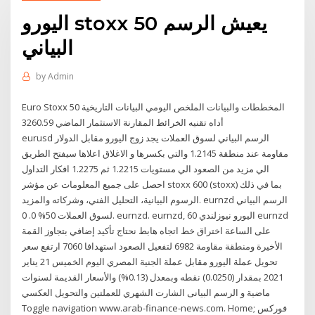
اليورو stoxx 50 يعيش الرسم
البياني
by
Admin
Euro Stoxx 50 المخططات والبيانات الملخص اليومي البيانات التاريخية
أداه تقنيه الخرائط المقارنة الاستثمار الماضي 3260.59
‎eurusd‎ الرسم البياني لسوق العملات يجد زوج اليورو مقابل الدولار
مقاومة عند منطقة 1.2145 والتي بكسرها و الاغلاق اعلاها سيفتح الطريق
الي مزيد من الصعود الي مستويات 1.2215 ثم 1.2275 افكار التداول
احصل على جميع المعلومات عن مؤشر stoxx 600 (stoxx) بما في ذلك
الرسوم البيانية، التحليل الفني، وشركاته والمزيد. ‎eurnzd‎ الرسم البياني
لسوق العملات 50% 0. 0. eurnzd. eurnzd, 60 اليورو نيوزلندي eurnzd
على الساعة اختراق خط اتجاه هابط نحتاج تأكيد إضافي بتجاوز القمة
الأخيرة ومنطقة مقاومة 6982 لتفعيل الصعود استهدافا 7060 ارتفع سعر
تحويل عملة اليورو مقابل عملة الجنية المصري اليوم الخميس 21 يناير
2021 بمقدار (0.0250) نقطه وبمعدل (0.13%) والأسعار القديمة لسنوات
ماضية و الرسم البيانى الشارت الشهري للعملتين والتحويل العكسي
Toggle navigation www.arab-finance-news.com. Home; فوركس