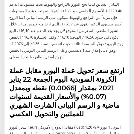
البياني السابق لدينا نجح اليورو بالتراجع والهبوط تحت مستويات الدعم
40-1.2220 الأسبوع الماضي حيث كنا قد أشرنا إنه وتحت هذه المستويات
فإن مزيداً من التراجع والهبوط سيكون على الرسم البياني 1سا الزوج
كسر مستوى الدعم القوي عند 116,57، الذي ارتد منه خمس مرات خلال
الشهر الماضي. السعر من المتوقع لأن يجد بعد الدعم عند 116,10. البيع
يكون في حدود 116,50. الهدف: 116,10. وقف الخسارة 116,70 انخفض
زوج اليورو / دولار للجلسة الثالثة ، حيث انخفض بنسبة 0.65٪ إلى 1.2076 ،
وهو أدنى إغلاق منذ 1 ديسمبر. وعلى الرسم البياني اليومي ، انخفض
الزوج أسفل نطاق بولينجر السفلي.
ارتفع سعر تحويل عملة اليورو مقابل عملة
الكرونة السويدية اليوم الجمعة 22 يناير
2021 بمقدار (0.0066) نقطه وبمعدل
(0.07%) والأسعار القديمة لسنوات
ماضية و الرسم البيانى الشارت الشهري
للعملتين والتحويل العكسي
سعر اليورو ( eur) مقابل الدولار الأمريكي ( usd) اليوم . 1 يورو = 1.2079
دولار أمريكي. الأحد, 17 يناير 2021, 04:00 بتوقيت بروكسل , السبت, 16