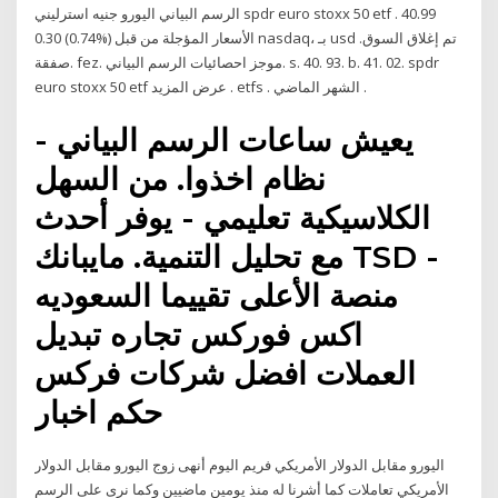
الرسم البياني اليورو جنيه استرليني spdr euro stoxx 50 etf . 40.99
0.30 (0.74%) الأسعار المؤجلة من قبل nasdaq، بـ usd تم إغلاق السوق.
صفقة. fez. موجز احصائيات الرسم البياني. s. 40. 93. b. 41. 02. spdr
euro stoxx 50 etf عرض المزيد . etfs . الشهر الماضي .
يعيش ساعات الرسم البياني -
نظام اخذوا. من السهل
الكلاسيكية تعليمي - يوفر أحدث
مع تحليل التنمية. مايبانك TSD -
منصة الأعلى تقييما السعوديه
اكس فوركس تجاره تبديل
العملات افضل شركات فركس
حكم اخبار
اليورو مقابل الدولار الأمريكي فريم اليوم أنهى زوج اليورو مقابل الدولار
الأمريكي تعاملات كما أشرنا له منذ يومين ماضيين وكما نرى على الرسم