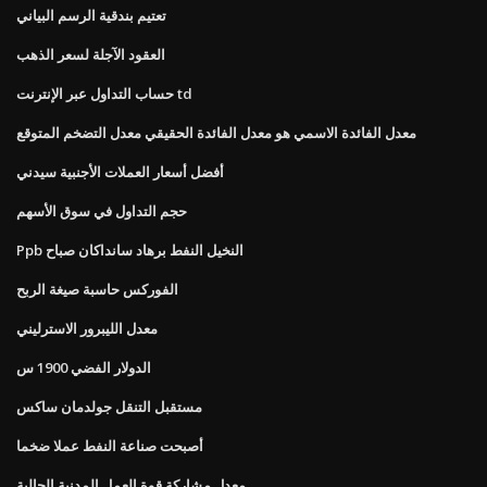
تعتيم بندقية الرسم البياني
العقود الآجلة لسعر الذهب
حساب التداول عبر الإنترنت td
معدل الفائدة الاسمي هو معدل الفائدة الحقيقي معدل التضخم المتوقع
أفضل أسعار العملات الأجنبية سيدني
حجم التداول في سوق الأسهم
Ppb النخيل النفط برهاد سانداكان صباح
الفوركس حاسبة صيغة الربح
معدل الليبرور الاسترليني
الدولار الفضي 1900 س
مستقبل التنقل جولدمان ساكس
أصبحت صناعة النفط عملا ضخما
معدل مشاركة قوة العمل المدنية الحالية