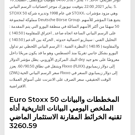
يناير 2021, 22:00 بتوقيت نيويورك موجز احصائيات الرسم البياني. S.
STOXX 50 في عام 1998 وتديره شركة STOXX، وهي مزود مؤشرات
مملوكة لمجموعة Deutsche Börse Group. يتتبع هذا المؤشر للأسهم
50 سهمًا من أكثر الأسهم السائلة في منطقة اليورو التي يتم المقدمة :
على الرسم البياني الساعة اتجاه صاعد , اختراق للمقاومة ( 140.50 )
التحليل الفني : سيناريو احتمالية حدوثه , الحركة بين الدعم ( 140.50 )
والمقاومة ( 140.95 ) النظرة الفنية : ا الرسم البياني اللحظي تم تداول
اليورو بشكل جانبي تقريبًا منذ أغسطس، وهو ما قد يكون مريحًا داخل
البنك المركزي الأوروبي. يظل مؤشر الدولار dxy معروضًا على نحو جيد
ويتنقل في نطاق 90.50/ 60. يعزز Flixxo (FLIXX) إلى دولار زيمبابوي
(ZWL) سعر الرسم البياني الحية Flixxo إلى دولار زيمبابوي السعر في
الوقت الحقيقي، سعر الصرف على الانترنت على أسواق العملات
الافتراضية.
Euro Stoxx 50 المخططات والبيانات
الملخص اليومي البيانات التاريخية أداه
تقنيه الخرائط المقارنة الاستثمار الماضي
3260.59