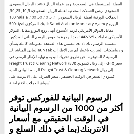
الريال السعودي (SAR) العملة المستعملة في السعودية. رمز عملة الريال
السعودي: ر.س العملات المعدنية لعملة الريال السعودي: 5, 10, 25, 50,
100 halala العملات الورقية لعملة الريال السعودي: 1, 5, 10, 50, 100,
500 riyal البنك المركزي: Saudi Arabian Monetary Agency اليورو
مقابل الدولار الأمريكي فريم الأسبوع أنهى زوج اليورو مقابل الدولار
الأمريكي تعاملات 5‏‏/6‏‏/1442 بعد الهجرة بخصوص الرسم البياني المذكور.
تتضمن هذه الصفحة معلومات كاملة بشأن eur/sek ، متضمنة الرسم
البياني المباشر للـeur/sek و ديناميكيات الشارت باختيار أي من الإطارات
الزمنية 8 المتوفرة . عن طريق تحريك البدية و نهاية للإطار الزمني في
Freight Trust & Clearing Network (EDI) إلى ريال كمبودي (KHR) سعر
الرسم البياني الحية Freight Trust & Clearing Network إلى ريال
كمبودي السعر في الوقت الحقيقي، سعر الصرف على الانترنت على
أسواق العملات الافتراضية.
الرسوم البيانية للفوركس توفر
أكثر من 1000 من الرسوم البيانية
في الوقت الحقيقي مع أسعار
الانتربنك(بما في ذلك السلع و