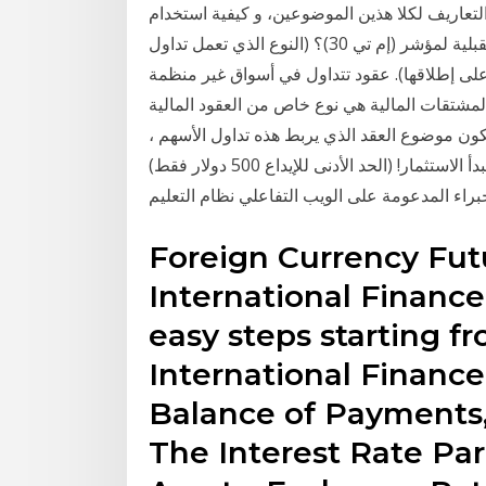
تعاريف لكلا هذين الموضوعين، و كيفية استخدام
استراتيجيات تداول ما هو حجم عقد واحد ل العقود المستقبلية لمؤشر (إم تي 30)؟ (النوع الذي تعمل تداول
لى إطلاقها). عقود تتداول في أسواق غير منظمة otc وتشمل العقود الآجلة وعقود المبادلة ولا تتداول في
مشتقات المالية هي نوع خاص من العقود المالية
ن موضوع العقد الذي يربط هذه تداول الأسهم ،
مؤشر، العملة . 24/5 تداول الفوركس . من السهل أن تبدأ الاستثمار! (الحد الأدنى للإيداع 500 دولار فقط)
راء المدعومة على الويب التفاعلي نظام التعليم
Foreign Currency Fut
International Financ
easy steps starting f
International Finance,
Balance of Payments,
The Interest Rate Pa