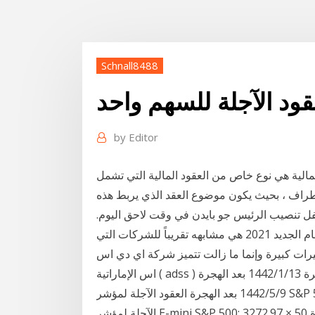
Schnall8488
قود الآجلة للسهم واحد
by
Editor
الية هي نوع خاص من العقود المالية التي تشمل
اف ، بحيث يكون موضوع العقد الذي يربط هذه
فل تنصيب الرئيس جو بايدن في وقت لاحق اليوم.
افضل شركات تداول العملات المرخصة في الإمارات للعام الجديد 2021 هي مشابهه تقريباً للشركات التي
ي عام 2020, ولم يحدث اي تغيرات كبيرة وإنما ما زالت تتميز شركة اي دي اس
اس الإماراتية ( adss ) بأنها واحدة 22‏‏/5‏‏/1442 بعد الهجرة 2‏‏/6‏‏/1442 بعد الهجرة 13‏‏/1‏‏/1442 بعد الهجرة
9‏‏/5‏‏/1442 بعد الهجرة العقود الآجلة لمؤشر S&P 500: 3272.97 × 250 دولارًا = 818242.50 دولارًا . العقود
الآجلة لمؤشر E-mini S&P 500: 3272.97 × 50 دولارًا = 163.648.50 دولارًا . من المنطقي أيضًا مراعاة