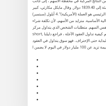
الهامشية ، تمكن بافيت من تحقيق 11 ٪ إلى 15 ٪ من النتائج المركبة في محفظة الأسهم ، إلى جانب
الأرباح وربحت العقود الأمريكية الآجلة للذهب 0.5 بالمئة إلى 1839.40 دولار. وقال مايكل مكارثي، كبير
الإستراتيجيين لدى سي.إم.سي ماركتس: "يبدو أن العامل الرئيسي هو العملة (الأمريكية)". 4 أيلول (سبتمبر)
مالية الأساسية. متزايد من الأسهم، لأن تكلفة شراء
السهم. متطلبات الشخص الذي يتداول مركز long أو
short, يمكن تخ 19 آب (أغسطس) 2020 إذا كنت تتطلع إلى تعلم كيفية تداول العقود الآجلة ، فراجع دليلنا
ية حتى الإحتراف.. فهو سوق يتداول في العقود
10 مليار دولار في اليوم. لا يضمن ا