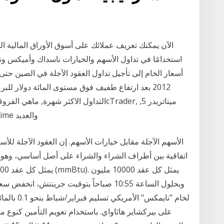
الآن يمكنك تعريف عملائك على أسوق الأوراق المالية المتد
استخدامًا في تداول الأسهم والخيارات ناسداك وأميكس و
أسعار الخام إلى تأجيل تداول العقود الآجلة في الصين حت
التداول الاكثر شهرة, ماهي الفروقات بينها 
ميتاتريدر 4, NinjaTrader, eSignal, ProRealTime والعديد
الأسهم الآجلة مقابل خيارات الأسهم. إن العقود الآجلة للأس
اتفاقیة بین أطراف الشراء والشراء علی أصل أساسي، وھو في
على بيركشاير هاثاواي. باستخدام تعويم التأمين كنو