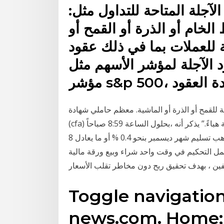
لآجلة المتاحة للتداول مثل:
الخام أو الذرة أو القمح أو
لة للعملات بما في ذلك عقود
ود الآجلة لمؤشر الأسهم مثل
لمتحدة العقود
ة للقمح أو الذرة أو الماشية. معظم حاملي شهادة
(cfa) يختلفون مع هذا النهج، وإلا فقد تكبدنا عناء كل هذه الدراسة هباءً.” يذكر أنه ،بحلول الساعة 8:59 صباحاً
بتوقيت جرينتش، تراجع سعر العقود الآجلة لمعدن الذهب تسليم شهر ديسمبر بنحو 0.4 % أو ما يعادل 8
ذة مختصرة: يشمل التحكيم في وقت واحد شراء وبيع ورقة مالية
Toggle navigatio
news.com. Hom; استراتيجية تداول العقود