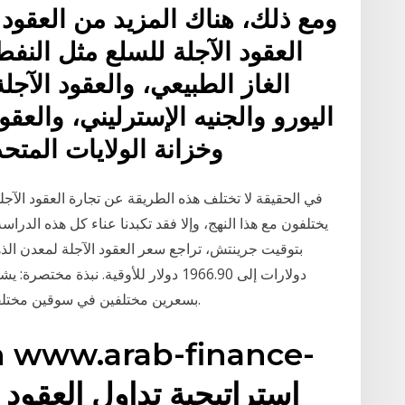
ومع ذلك، هناك المزيد من العقود ا
العقود الآجلة للسلع مثل النفط 
الغاز الطبيعي، والعقود الآج
اليورو والجنيه الإسترليني، والعق
مؤشر s&p 500، وخزانة الولايات ا
في الحقيقة لا تختلف هذه الطريقة عن تجارة العقود الآجل
دولارات إلى 1966.90 دولار للأوقية. نب
بسعرين مختلفين في سوقين مختلفين ، بهدف تحقيق ربح دون مخاطر تقلب الأسعار.
n www.arab-finance-
e