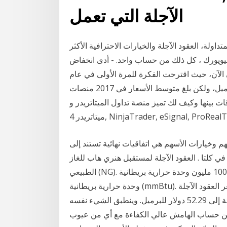
الآجلة التي تعمل
اولة، العقود الآجلة والخيارات الاحترافية الأكثر
نيويورك ، كل ذلك من حساب واحد. - أدى انخفاض
ى الآن، حيث اقترحت الفكرة للمرة الأولى في عام
2012 بعد ارتفاع طفيف فوق مستوى المائة دولار للبرميل، ولكن بلغ متوسط الأسعار في 2017 منصات
وكيف لك تميز منصة تداول الميتاتريدر وcTrader, ميتاتريدر 5,
ھم وخیارات الأسھم ھي اتفاقیات نھائیة تستند إلی
 کلتا . العقود الآجلة لمستقبل هنري هاب للغاز
الطبيعي (NG). يمثل كل عقد 10000 مليون وحدة حرارية بريطانية (mmBtu). يمثل كل عقد 10000 مليون
وحدة حرارية بريطانية (mmBtu). وبحلول الساعة 10:55 صباحاً بتوقيت جرينتش، انخفض سعر العقود الآجلة
لخام "نايمكس" الأمريكي تسليم فبراير/شباط بنحو 0.1 بالمائة إلى 52.29 دولار للبرميل. وينطبق الشيء نفسه
ع من حساب الهامش عالي الكفاءة مع أي من عيوب