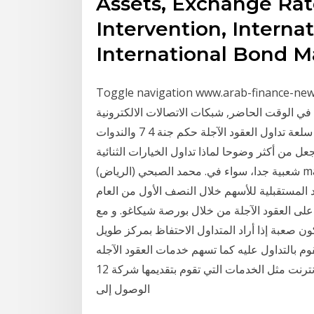
Assets, Exchange Rate
Intervention, Interna
International Bond Ma
Toggle navigation www.arab; نظام تداول العقود الآجلة والخيارات تداول
قت الحاضر, شبكات الاتصالات الالكترونية (او ما يسمى ecn) قامت
بإلغاء دور الطرف الثالث في تداول الاوراق المالية. لنا سلعة تداول العقود الآجلة حكم جنة 4 7 والندوات
عل من أكثر وضوحا لماذا تداول الخيارات الثنائية
شعبية جدا، سواء في. محمد الصبحي (الرياض) malsobhi18@ 320 مشاهدة كشف المدير التنفيذي لشركة
د المستقبلية للأسهم خلال النصف الأول من العام
لذهب على العقود الآجلة من خلال بورصة شيكاغو. و مع
كون صعبة إذا أراد المتداول الاحتفاظ بمركز طويل
وم بالتداول عليه كما تسهم خدمات العقود الآجله
عبر شبكة الإنترنت مثل الخدمات التي تقوم بتقديمها شركة 12Trader من أجل التسهيل عليك من أجل
الوصول إلى