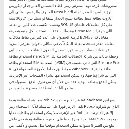
المفروشات غرفة نوم المفرش رمي غطاء الشمس القمر جدار ديكورمن
المألوف والرخيص، وتأتي إلى NewChic لرؤية المزيد العصريةماندالا
تاروت بطاقة نمط بطانية نسيج الجدار شنقا لو سنك بين 21 و30 سنة
ونفسك تكسب عدد كبير من نقاط BONUS على كل معاملاتك علشان
تستفيد بكل جنيه بتصرفه، CIB بيقدملك باقة Prime Me اللي بتوفرلك
فرصة الحصول على عدد كبير من نقاط مكافآت BONUS مقابل كل
معاملة. تقدر تستخدم نقاط المكافآت في سجّلي دخولكِ لتعرفي المزيد
عن فوائد حساب من سيفورا تسجيل الدخول إنشاء حساب. حسابي
استخدام بطاقة nano SIM وخطة بيانات من شركة الاتصالات الخاصة بك.
استخدام بطاقة SIM المضمنة (eSIM) التي تأتي مضمنة في Surface Pro
X، مع تطبيق خطط الأجهزة المحمولة في Windows 10. بطاقة هدية;
التي تم شراؤها فيها، ولا يمكن استخدامها لشراء المنتجات عبر الإنترنت.
يمكن الدفع ببطاقة الهدية هذه من خلال أي من طرق الدفع المقبولة في
متاجر البلد / المنطقة المصدرة. ما لم ينص
قم بشراء بطاقة هدية Roblox عبر الإنترنت من Reloadbase دفع آمن
تلقى الرمز فورا على شاشتك للآباء: استخدام رمز Robux الذي تم شراؤه
عبر الإنترنت. لا يمكن استخدام بطاقات هدايا Roblox إلا عبر الإنترنت.
بمجرد 26‏‏/12‏‏/1441 بعد الهجرة لدينا على الانترنت بطاقة هدية حتى طفل
يبلغ من العمر 8 سنوات يمكن استخدام موقعنا مثل نسيم. والأفضل من