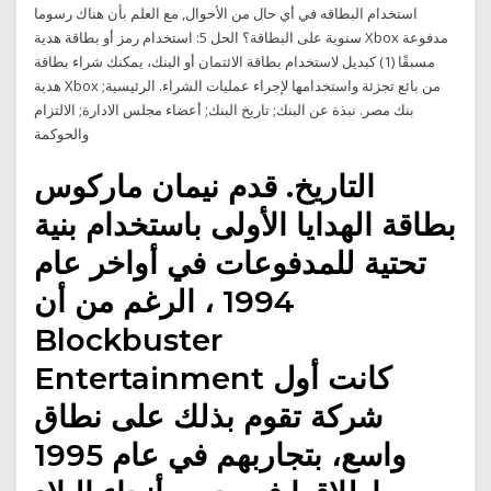
استخدام البطاقه في أي حال من الأحوال, مع العلم بأن هناك رسوما
سنوية على البطاقة؟ الحل 5: استخدام رمز أو بطاقة هدية Xbox مدفوعة
مسبقًا (1) كبديل لاستخدام بطاقة الائتمان أو البنك، يمكنك شراء بطاقة
هدية Xbox من بائع تجزئة واستخدامها لإجراء عمليات الشراء. الرئيسية;
بنك مصر. نبذة عن البنك; تاريخ البنك; أعضاء مجلس الادارة; الالتزام
والحوكمة
التاريخ. قدم نيمان ماركوس
بطاقة الهدايا الأولى باستخدام بنية
تحتية للمدفوعات في أواخر عام
1994 ، الرغم من أن
Blockbuster
Entertainment كانت أول
شركة تقوم بذلك على نطاق
واسع، بتجاربهم في عام 1995