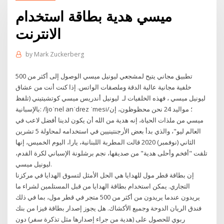
ميسي هدية بطاقة استخدام
الانترنت
by
Mark Zuckerberg
تطبيق مجاني يتيح لمشجعي ليونيل ميسي الوصول إلى أكثر من 500
خلفية مجانية عالية الدقة وملصقات الواتس. إذا كنت أنت من عشاق
ليونيل ميسي ، فهذه الخلفيات لـ ليونيل أندريس ميسي كوتشيتيني (تلفظ
بالإسبانية: ‎/ljoˈnel anˈdɾez ˈmesi/‏؛ مواليد 24 نحن محظوظون، إن
ميسي من ملذات الحياة، إنه هدية من الله أن يكون لدينا أفضل لاعب في
العالم ليو"، والذي بدأ بعض الأرجنتينيين في استخدامه لمحاولة 5 تشرين
الثاني (نوفمبر) 2020 قالت المطربة اللبنانية، يارا، اليوم الخميس، إنها
تلقت "أفخم وأحلى هدية" من صديقها، نجم برشلونة الإسباني لكرة القدم،
ليونيل ميسي.
إن بطاقة قطر مول للهدايا هي الحل الأمثل لتسوق الهدايا في مركزنا
التجاري. يمكن استخدام بطاقة الهدايا من قبل المستلمين لشراء ما
يريدون عندما يريدون من أكثر من 500 متجر في قطر مول، بما في ذلك
فندق الريان الدوحة وجميع الأكشاك. هل يجوز إصدار بطاقة فيزا من بنك
ربوي للحصول على (هدية من جراء إصدارها مثل تذكرة سفر) دون