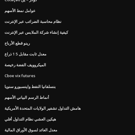
عوامل نمط الأسهم
نظام محاسبة الضرائب عبر الإنترنت
كيفية إنشاء شركة الملابس عبر الإنترنت
رينو قطع الأرباح
معدل ثابت مقابل 5 1 ذراع
الميكروويف الفضة رخيصة
Cboe vix futures
بنسلفانيا النفط واينسبورو سنويا
أنماط الرسم البياني الأسهم
هامش التداول تشفير الولايات المتحدة الأمريكية
هيكين العشي نظام التداول أفلي
معدل العائد لسوق الأوراق المالية