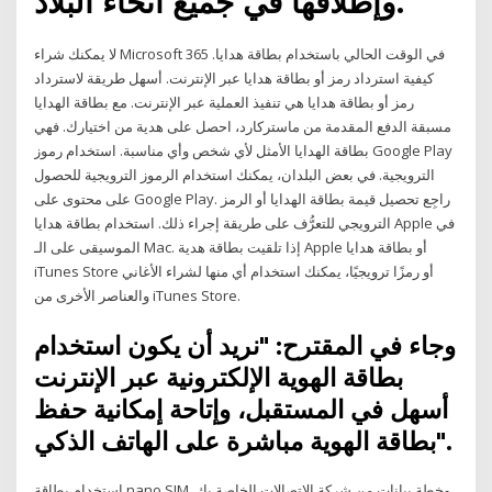
وإطلاقها في جميع أنحاء البلاد.
لا يمكنك شراء Microsoft 365 في الوقت الحالي باستخدام بطاقة هدايا.
كيفية استرداد رمز أو بطاقة هدايا عبر الإنترنت. أسهل طريقة لاسترداد
رمز أو بطاقة هدايا هي تنفيذ العملية عبر الإنترنت. مع بطاقة الهدايا
مسبقة الدفع المقدمة من ماستركارد، احصل على هدية من اختيارك. فهي
بطاقة الهدايا الأمثل لأي شخص وأي مناسبة. استخدام رموز Google Play
الترويجية. في بعض البلدان، يمكنك استخدام الرموز الترويجية للحصول
على محتوى على Google Play. راجِع تحصيل قيمة بطاقة الهدايا أو الرمز
الترويجي للتعرُّف على طريقة إجراء ذلك. استخدام بطاقة هدايا Apple في
الموسيقى على الـ Mac. إذا تلقيت بطاقة هدية Apple أو بطاقة هدايا
iTunes Store أو رمزًا ترويجيًا، يمكنك استخدام أي منها لشراء الأغاني
والعناصر الأخرى من iTunes Store.
وجاء في المقترح: "نريد أن يكون استخدام
بطاقة الهوية الإلكترونية عبر الإنترنت
أسهل في المستقبل، وإتاحة إمكانية حفظ
بطاقة الهوية مباشرة على الهاتف الذكي".
استخدام بطاقة nano SIM وخطة بيانات من شركة الاتصالات الخاصة بك.