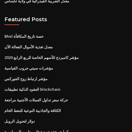
معدل الضريبة الفيدرالية في ولاية تكساس
Featured Posts
Bhel حصة تاريخ المكافأة
معدل تغذية الأموال الفعالة الآن
مؤشر كامبردج للأسهم الخاصة للربع الرابع 2020
مؤشرات سيتي جروب القياسية
مؤشر ارتباط زوج الفوركس
العقود الذكية تطبيقات blockchain
حركة سعر تداول العملات الأجنبية مراجعة
الكثافة والجاذبية النوعية للنفط الخام
دولار لتحويل الروبل
كما هو عقد جمعية فلوريدا من السماسرة