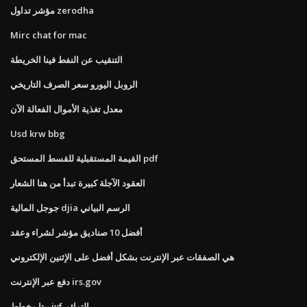
مؤشر تداول zerodha
Mirc chat for mac
التنقيب عن النفط فينا الخريطة
الروبل اليورو سعر الصرف التاريخي
معدل تغذية الأموال الفعالة الآن
Usd krw bbg
القيمة المستقبلية للقسط المستحق pdf
العقود الآجلة كبيرة تبدأ من هنا الشعار
جوجل المالية djia الرسم البياني
أفضل 10 صناديق مؤشر لشراء وعقد
هي الصفقات عبر الإنترنت بشكل أفضل على الإثنين الإلكتروني
دفع عبر الإنترنت irs.gov
بيتا مخطط ivf التوائم