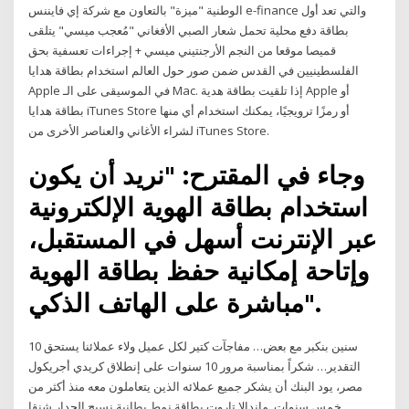
الوطنية "ميزة" بالتعاون مع شركة إي فايننس e-finance والتي تعد أول
بطاقة دفع محلية تحمل شعار الصبي الأفغاني "مُعجب ميسي" يتلقى
قميصا موقعا من النجم الأرجنتيني ميسي + إجراءات تعسفية بحق
الفلسطينيين في القدس ضمن صور حول العالم استخدام بطاقة هدايا
Apple في الموسيقى على الـ Mac. إذا تلقيت بطاقة هدية Apple أو
بطاقة هدايا iTunes Store أو رمزًا ترويجيًا، يمكنك استخدام أي منها
لشراء الأغاني والعناصر الأخرى من iTunes Store.
وجاء في المقترح: "نريد أن يكون
استخدام بطاقة الهوية الإلكترونية
عبر الإنترنت أسهل في المستقبل،
وإتاحة إمكانية حفظ بطاقة الهوية
مباشرة على الهاتف الذكي".
10 سنين بنكبر مع بعض… مفاجآت كتير لكل عميل ولاء عملائنا يستحق
التقدير… شكراً بمناسبة مرور 10 سنوات على إنطلاق كريدي أجريكول
مصر، يود البنك أن يشكر جميع عملائه الذين يتعاملون معه منذ أكثر من
خمس سنوات. ماندالا تاروت بطاقة نمط بطانية نسيج الجدار شنقا