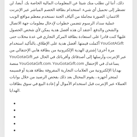
ذلك، أننا لن نطلب منك شيئا عن المعلومات المالية الخاصة بك. أيضا، لن
تضطر إلى تحميل أي شيء. استخدام بطاقة الخصم المباشر عبر الإنترنت
الائتمان: الصورة مجاملة من ألياف الجنة تستخدم معظم مواقع الويب
عملية سداد الرسوم تتضمن خطوات لإدخال معلومات جهة الاتصال
والشحن والدفع. أعتقد أن هذه أفضل هدية يمكن لأي شخص الحصول
عليها! كنت قادرا على استعادة بطاقة المركز التجاري في عدة محلات حتى
أكملت قيمتها. أفضل هدية على الإطلاق..بالتأكيد استخدام YouGotAGift
مرة أخرى! إشتري الهدية الإلكترونية من بطاقة هابي الإحتفالي من
YouGotaGift‎ عبر الإنترنت وأرسلها إلى أصدقائك وأقربائك في الحال عبر
منصة YouGotaGift.com. YouGotaGift.com يساعدك في الإحتفال
بهدايا الإلكترونية من العلامات التجارية المفروفة بطاقة هدية أو قسيمه
لمتجر أجهزه ، يقوم المحتال بعد ذلك بفحص الرصيد من خلال بوابات
العملاء عبر الإنترنت قبل استخدام الأموال أو إعادة البيع في سوق بطاقات
الهدايا.